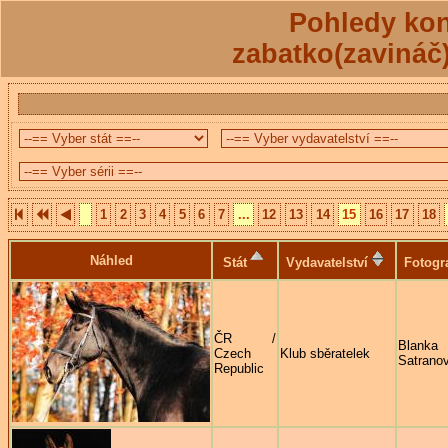
Pohledy kon
zabatko(zavináč
1
2
3
4
5
6
7
...
12
13
14
15
16
17
18
Náhled
Stát
Vydavatelství
Fotogr
ČR /
Blanka
Czech
Klub sběratelek
Satrano
Republic