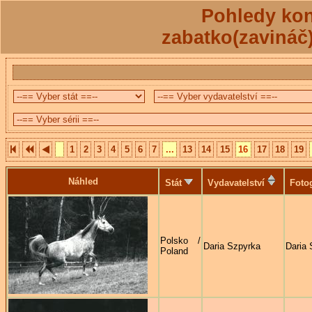
Pohledy kon
zabatko(zavináč
1
2
3
4
5
6
7
...
13
14
15
16
17
18
19
Náhled
Stát
Vydavatelství
Foto
Polsko /
Daria Szpyrka
Daria 
Poland