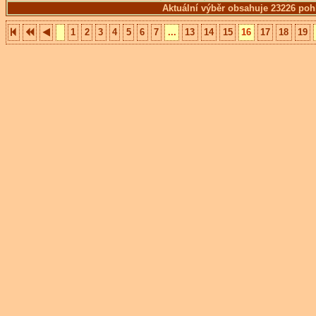
Aktuální výběr obsahuje 23226 poh
1
2
3
4
5
6
7
...
13
14
15
16
17
18
19