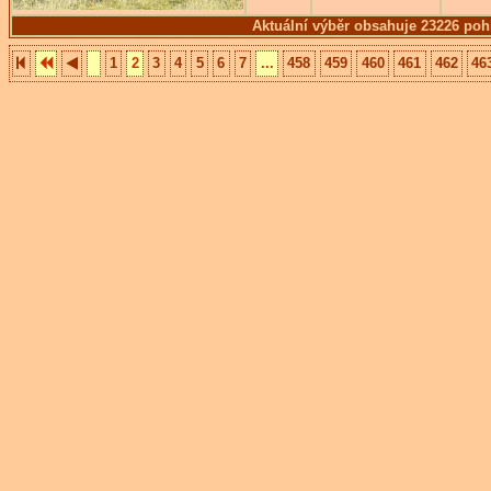
Aktuální výběr obsahuje 23226 poh
1
2
3
4
5
6
7
...
458
459
460
461
462
46