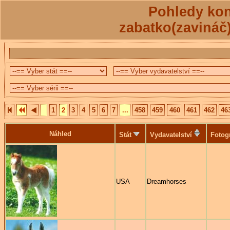
Pohledy kon
zabatko(zavináč
1
2
3
4
5
6
7
...
458
459
460
461
462
46
Náhled
Stát
Vydavatelství
Fotog
USA
Dreamhorses