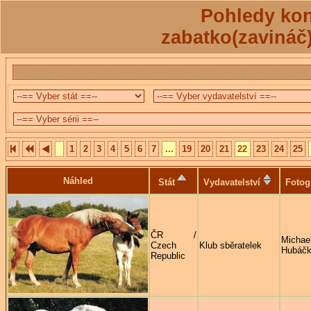
Pohledy kon
zabatko(zavináč
1
2
3
4
5
6
7
...
19
20
21
22
23
24
25
Náhled
Stát
Vydavatelství
Fotog
ČR /
Michae
Czech
Klub sběratelek
Hubáč
Republic