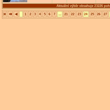
Aktuální výběr obsahuje 23226 poh
1
2
3
4
5
6
7
...
21
22
23
24
25
26
27