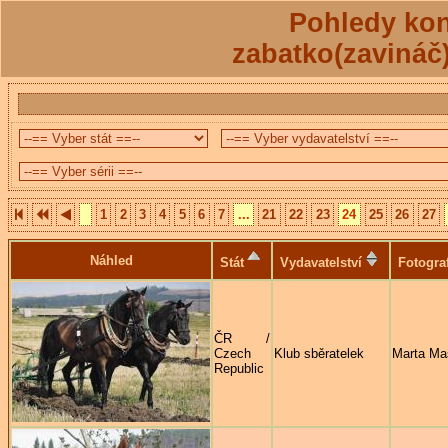
Pohledy kon
zabatko(zavináč
1
2
3
4
5
6
7
...
21
22
23
24
25
26
27
Náhled
Stát
Vydavatelství
Fotogra
ČR /
Czech
Klub sběratelek
Marta Ma
Republic