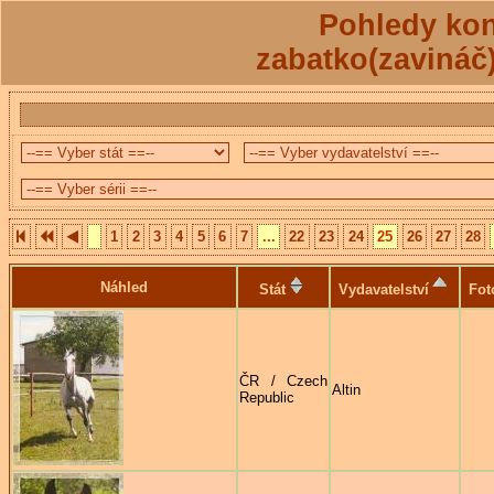
Pohledy kon
zabatko(zavináč
1
2
3
4
5
6
7
...
22
23
24
25
26
27
28
Náhled
Stát
Vydavatelství
Fot
ČR / Czech
Altin
Republic