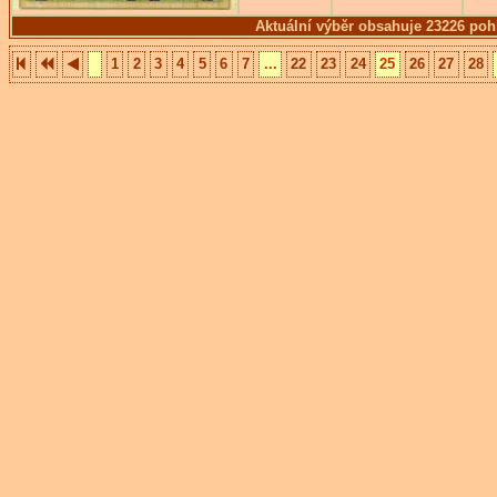
Aktuální výběr obsahuje 23226 poh
1
2
3
4
5
6
7
...
22
23
24
25
26
27
28