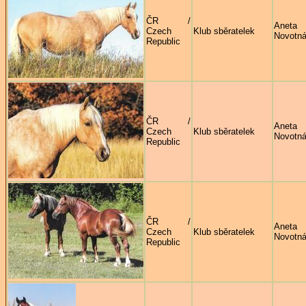
ČR /
Aneta
Czech
Klub sběratelek
Novotn
Republic
ČR /
Aneta
Czech
Klub sběratelek
Novotn
Republic
ČR /
Aneta
Czech
Klub sběratelek
Novotn
Republic