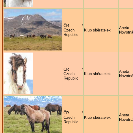
ČR /
Aneta
Czech
Klub sběratelek
Novotn
Republic
ČR /
Aneta
Czech
Klub sběratelek
Novotn
Republic
ČR /
Aneta
Czech
Klub sběratelek
Novotn
Republic