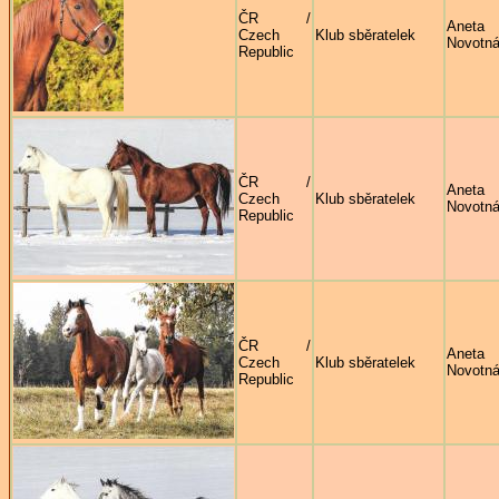
ČR /
Aneta
Czech
Klub sběratelek
Novotn
Republic
ČR /
Aneta
Czech
Klub sběratelek
Novotn
Republic
ČR /
Aneta
Czech
Klub sběratelek
Novotn
Republic