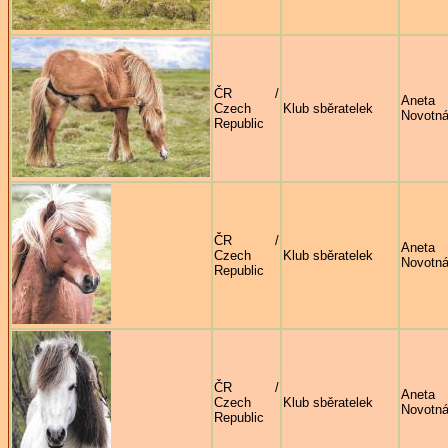
ČR /
Aneta
Czech
Klub sběratelek
Novotn
Republic
ČR /
Aneta
Czech
Klub sběratelek
Novotn
Republic
ČR /
Aneta
Czech
Klub sběratelek
Novotn
Republic