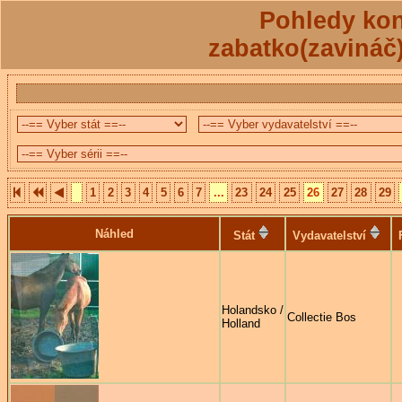
Pohledy kon
zabatko(zavináč
1
2
3
4
5
6
7
...
23
24
25
26
27
28
29
Náhled
Stát
Vydavatelství
Holandsko /
Collectie Bos
Holland