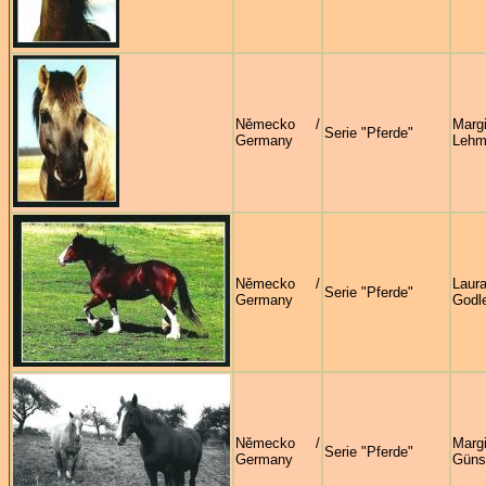
Německo /
Margi
Serie "Pferde"
Germany
Lehm
Německo /
Laur
Serie "Pferde"
Germany
Godl
Německo /
Margi
Serie "Pferde"
Germany
Güns