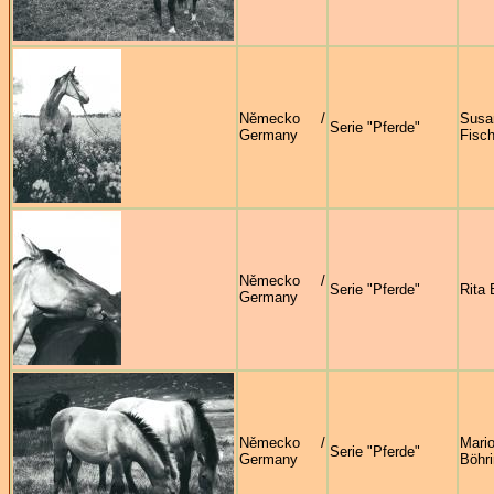
Německo /
Susa
Serie "Pferde"
Germany
Fisch
Německo /
Serie "Pferde"
Rita 
Germany
Německo /
Mari
Serie "Pferde"
Germany
Böhri