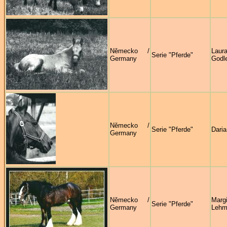
Německo /
Laur
Serie "Pferde"
Germany
Godl
Německo /
Serie "Pferde"
Dari
Germany
Německo /
Margi
Serie "Pferde"
Germany
Lehm