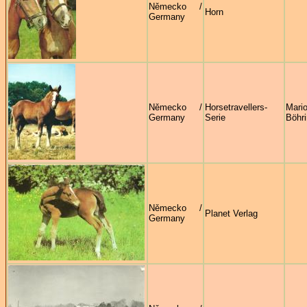
Německo /
Horn
Germany
Německo /
Horsetravellers-
Mari
Germany
Serie
Böhri
Německo /
Planet Verlag
Germany