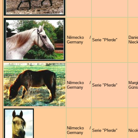
Německo /
Danie
Serie "Pferde"
Germany
Niec
Německo /
Margi
Serie "Pferde"
Germany
Güns
Německo /
Serie "Pferde"
Nicol
Germany