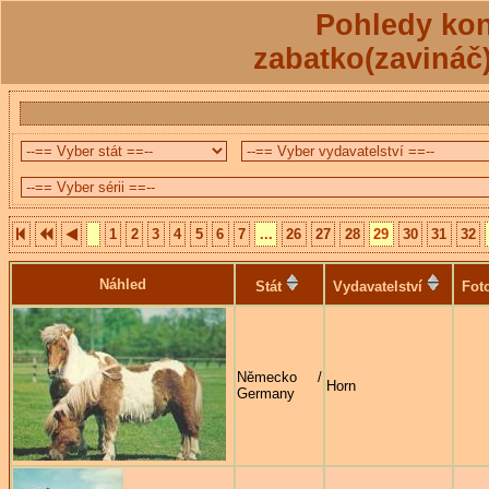
Pohledy kon
zabatko(zavináč
1
2
3
4
5
6
7
...
26
27
28
29
30
31
32
Náhled
Stát
Vydavatelství
Fot
Německo /
Horn
Germany