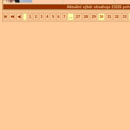
Aktuální výběr obsahuje 23226 poh
1
2
3
4
5
6
7
...
27
28
29
30
31
32
33