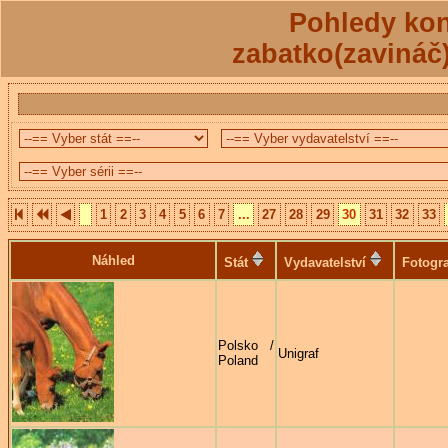
Pohledy kon
zabatko(zavináč
1
2
3
4
5
6
7
...
27
28
29
30
31
32
33
Náhled
Stát
Vydavatelství
Fotogra
Polsko /
Unigraf
Poland