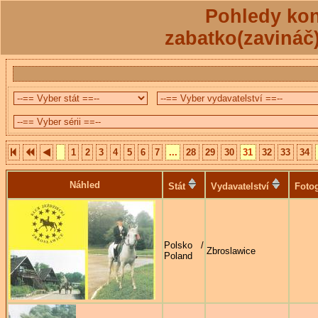
Pohledy kon
zabatko(zavináč
1
2
3
4
5
6
7
...
28
29
30
31
32
33
34
Náhled
Stát
Vydavatelství
Fotog
Polsko /
Zbroslawice
Poland