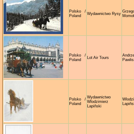
Polsko /
Grzeg
Wydawnictwo Rysy
Poland
Momo
Polsko /
Andrze
Lot Air Tours
Poland
Pawlis
Wydawnictwo
Polsko /
Wlodzi
Wlodzimierz
Poland
Lapiňs
Lapiňski