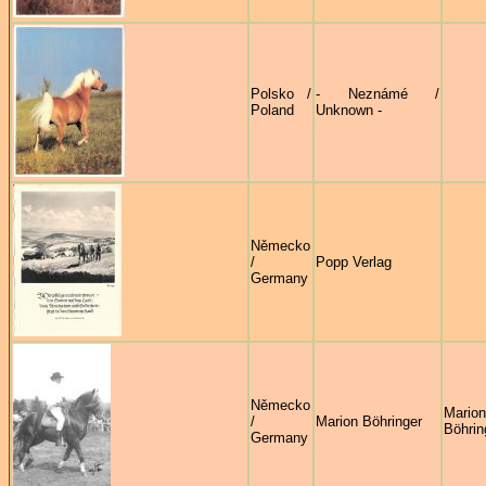
Polsko /
- Neznámé /
Poland
Unknown -
Německo
/
Popp Verlag
Germany
Německo
Marion
/
Marion Böhringer
Böhrin
Germany