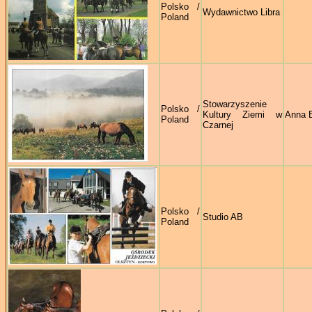
Polsko /
Wydawnictwo Libra
Poland
Stowarzyszenie
Polsko /
Kultury Ziemi w
Anna B
Poland
Czarnej
Polsko /
Studio AB
Poland