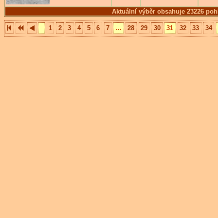
Aktuální výběr obsahuje 23226 poh
1
2
3
4
5
6
7
...
28
29
30
31
32
33
34