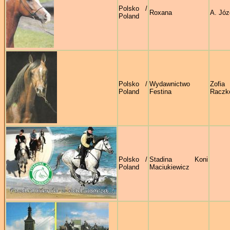
Polsko /
Roxana
A. Józ
Poland
Polsko /
Wydawnictwo
Zofia
Poland
Festina
Raczk
Polsko /
Stadina Koni
Poland
Maciukiewicz