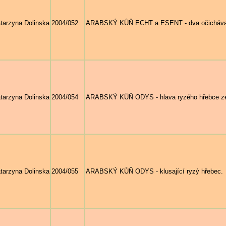
tarzyna Dolinska
2004/052
ARABSKÝ KŮŇ ECHT a ESENT - dva očichávají
tarzyna Dolinska
2004/054
ARABSKÝ KŮŇ ODYS - hlava ryzého hřebce ze
tarzyna Dolinska
2004/055
ARABSKÝ KŮŇ ODYS - klusající ryzý hřebec.