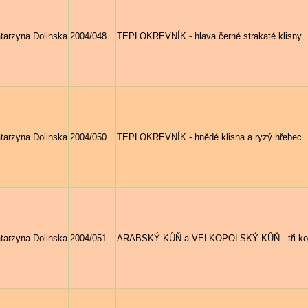
tarzyna Dolinska
2004/048
TEPLOKREVNÍK - hlava černé strakaté klisny.
tarzyna Dolinska
2004/050
TEPLOKREVNÍK - hnědé klisna a ryzý hřebec.
tarzyna Dolinska
2004/051
ARABSKÝ KŮŇ a VELKOPOLSKÝ KŮŇ - tři koně c