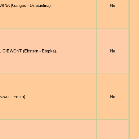
NA (Ganges - Dziecielina).
Ne
L GIEWONT (Ekstern - Etopka).
Ne
awor - Emza).
Ne