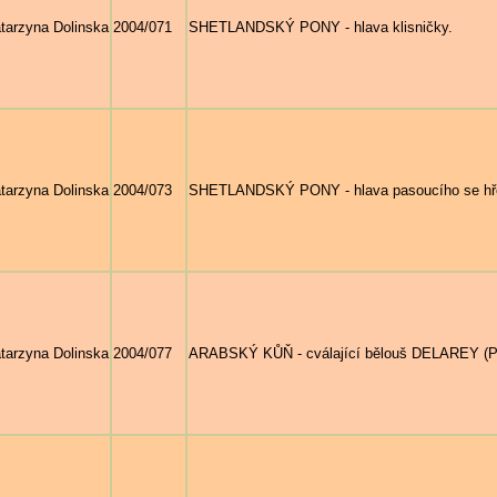
tarzyna Dolinska
2004/071
SHETLANDSKÝ PONY - hlava klisničky.
tarzyna Dolinska
2004/073
SHETLANDSKÝ PONY - hlava pasoucího se 
tarzyna Dolinska
2004/077
ARABSKÝ KŮŇ - cválající bělouš DELAREY (Pe