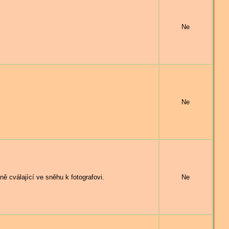
Ne
Ne
válající ve sněhu k fotografovi.
Ne