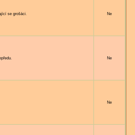
cí se grošáci.
Ne
předu.
Ne
Ne