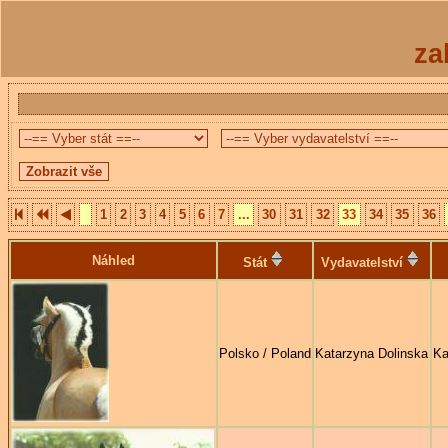
za
1
2
3
4
5
6
7
...
30
31
32
33
34
35
36
Náhled
Stát
Vydavatelství
Polsko / Poland
Katarzyna Dolinska
Ka