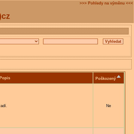
>>> Pohledy na výměnu <<<
)cz
Popis
Poškozený
adí.
Ne