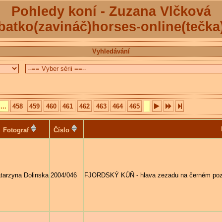
Pohledy koní - Zuzana Vlčková
batko(zavináč)horses-online(tečka
Vyhledávání
...
458
459
460
461
462
463
464
465
Fotograf
Číslo
tarzyna Dolinska
2004/046
FJORDSKÝ KŮŇ - hlava zezadu na černém poz