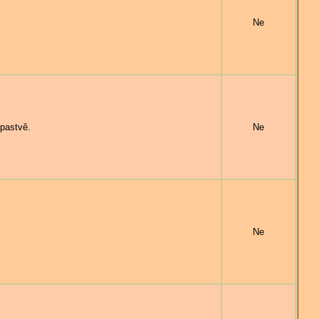
Ne
pastvě.
Ne
Ne