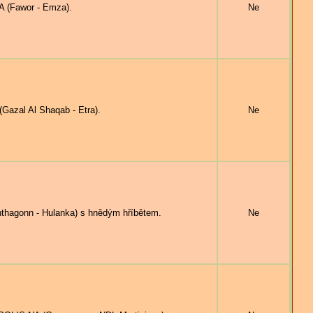
 (Fawor - Emza).
Ne
azal Al Shaqab - Etra).
Ne
thagonn - Hulanka) s hnědým hříbětem.
Ne