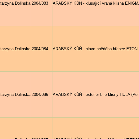
tarzyna Dolinska
2004/083
ARABSKÝ KŮŇ - klusající vraná klisna ENIGMA
tarzyna Dolinska
2004/084
ARABSKÝ KŮŇ - hlava hnědého hřebce ETON (G
tarzyna Dolinska
2004/086
ARABSKÝ KŮŇ - exteriér bílé klisny HULA (Pen