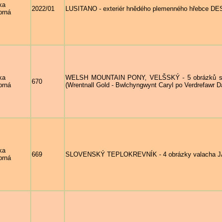
ka
2022/01
LUSITANO - exteriér hnědého plemenného hřebce 
brná
ka
WELSH MOUNTAIN PONY, VELŠSKÝ - 5 obrázků 
670
brná
(Wrentnall Gold - Bwlchyngwynt Caryl po Verdrefawr Da
ka
669
SLOVENSKÝ TEPLOKREVNÍK - 4 obrázky valacha JA
brná