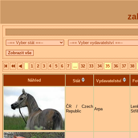
za
1
2
3
4
5
6
7
...
32
33
34
35
36
37
38
Náhled
Stát
Vydavatelství
Fo
ČR / Czech
Len
Arpa
Republic
Stří