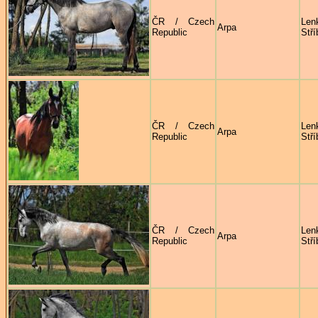
ČR / Czech
Len
Arpa
Republic
Stří
ČR / Czech
Len
Arpa
Republic
Stří
ČR / Czech
Len
Arpa
Republic
Stří