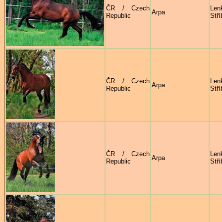
ČR / Czech
Len
Arpa
Republic
Stří
ČR / Czech
Len
Arpa
Republic
Stří
ČR / Czech
Len
Arpa
Republic
Stří