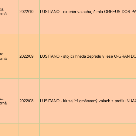
ka
2022/10
LUSITANO - exteriér valacha, šimla ORFEUS DOS 
brná
ka
2022/09
LUSITANO - stojící hnědá zepředu v lese O-GRAN
brná
ka
2022/08
LUSITANO - klusající grošovaný valach z profilu 
brná