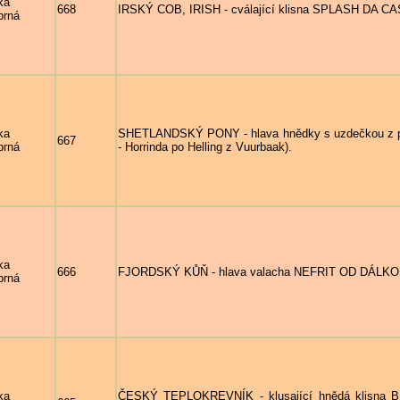
ka
668
IRSKÝ COB, IRISH - cválající klisna SPLASH DA CA
brná
ka
SHETLANDSKÝ PONY - hlava hnědky s uzdečkou z pr
667
brná
- Horrinda po Helling z Vuurbaak).
ka
666
FJORDSKÝ KŮŇ - hlava valacha NEFRIT OD DÁLK
brná
ka
ČESKÝ TEPLOKREVNÍK - klusající hnědá klisna BIA