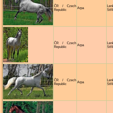
ČR / Czech
Len
Arpa
Republic
Stří
ČR / Czech
Len
Arpa
Republic
Stří
ČR / Czech
Len
Arpa
Republic
Stří