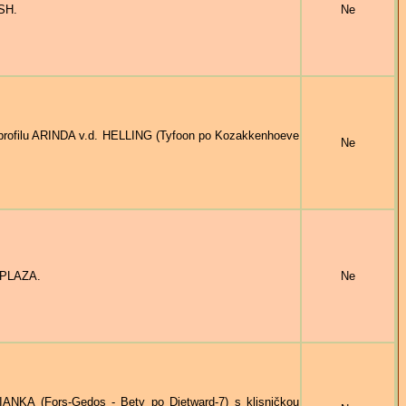
SH.
Ne
ofilu ARINDA v.d. HELLING (Tyfoon po Kozakkenhoeve
Ne
OPLAZA.
Ne
NKA (Fors-Gedos - Bety po Dietward-7) s klisničkou