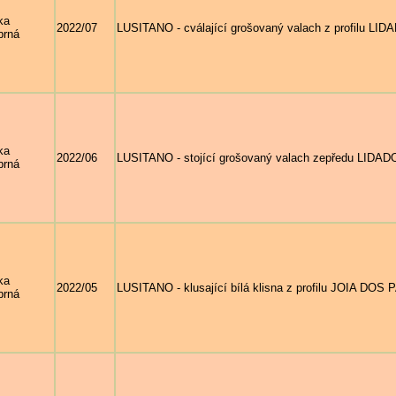
ka
2022/07
LUSITANO - cválající grošovaný valach z profilu 
brná
ka
2022/06
LUSITANO - stojící grošovaný valach zepředu LI
brná
ka
2022/05
LUSITANO - klusající bílá klisna z profilu JOIA DO
brná