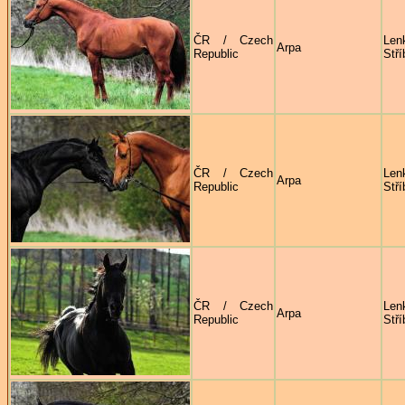
ČR / Czech
Len
Arpa
Republic
Stří
ČR / Czech
Len
Arpa
Republic
Stří
ČR / Czech
Len
Arpa
Republic
Stří