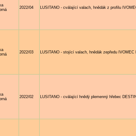
ka
2022/04
LUSITANO - cválající valach, hnědák z profilu IV
brná
ka
2022/03
LUSITANO - stojící valach, hnědák zepředu IVOME
brná
ka
2022/02
LUSITANO - cválající hnědý plemenný hřebec DES
brná