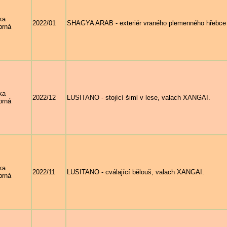
ka
2022/01
SHAGYA ARAB - exteriér vraného plemenného hřebc
brná
ka
2022/12
LUSITANO - stojící šiml v lese, valach XANGAI.
brná
ka
2022/11
LUSITANO - cválající bělouš, valach XANGAI.
brná