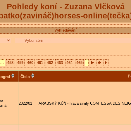
Pohledy koní - Zuzana Vlčková
batko(zavináč)horses-online(tečka
Vyhledávání
...
458
459
460
461
462
463
464
465
P
tograf
Číslo
ka
2022/01
ARABSKÝ KŮŇ - hlava šimly COMTESSA DES NEIGES (
brná