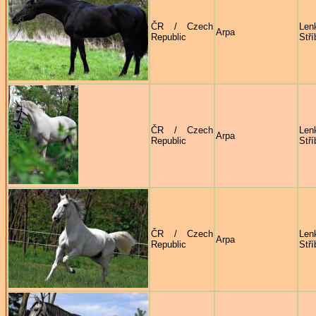
ČR / Czech
Len
Arpa
Republic
Stří
ČR / Czech
Len
Arpa
Republic
Stří
ČR / Czech
Len
Arpa
Republic
Stří