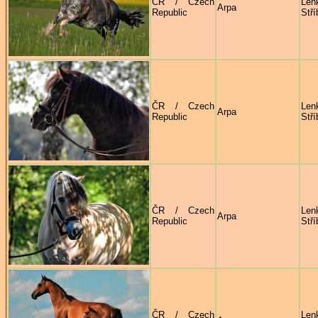
ČR / Czech
Len
Arpa
Republic
Stří
ČR / Czech
Len
Arpa
Republic
Stří
ČR / Czech
Len
Arpa
Republic
Stří
ČR / Czech
Len