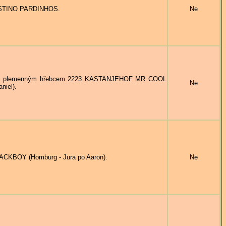
DESTINO PARDINHOS.
Ne
s plemenným hřebcem 2223 KASTANJEHOF MR COOL
Ne
niel).
CKBOY (Homburg - Jura po Aaron).
Ne