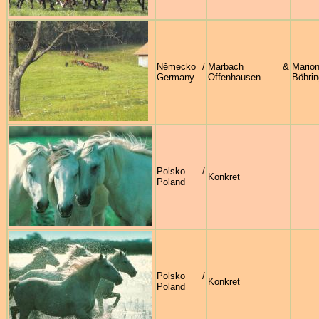
Německo /
Marbach &
Mario
Germany
Offenhausen
Böhrin
Polsko /
Konkret
Poland
Polsko /
Konkret
Poland