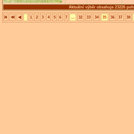
Aktuální výběr obsahuje 23226 poh
1
2
3
4
5
6
7
...
32
33
34
35
36
37
38