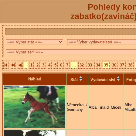
Pohledy kon
zabatko(zavináč
1
2
3
4
5
6
7
...
32
33
34
35
36
37
38
Náhled
Stát
Vydavatelství
Foto
Německo /
Alba 
Alba Tina di Miceli
Germany
Micelli