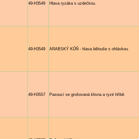
49-H3549
Hlava ryzáka s uzdečkou.
49-H3549
ARABSKÝ KŮŇ - hlava bělouše s ohlávkou.
49-H3557
Pasoucí se grošovaná klisna a ryzé hříbě.