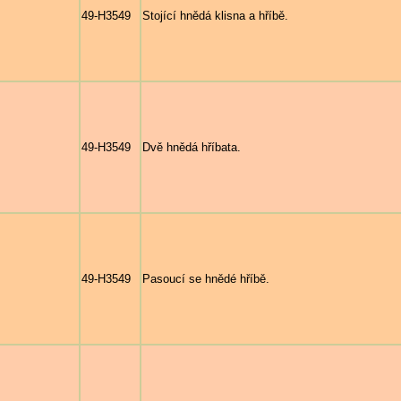
49-H3549
Stojící hnědá klisna a hříbě.
49-H3549
Dvě hnědá hříbata.
49-H3549
Pasoucí se hnědé hříbě.