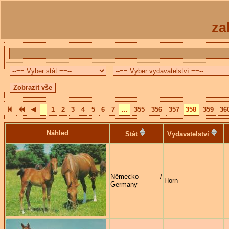
za
1
2
3
4
5
6
7
...
355
356
357
358
359
36
Náhled
Stát
Vydavatelství
Německo /
Horn
Germany