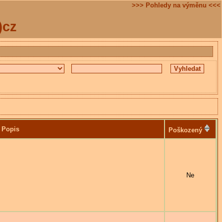
>>> Pohledy na výměnu <<<
)cz
Popis
Poškozený
Ne