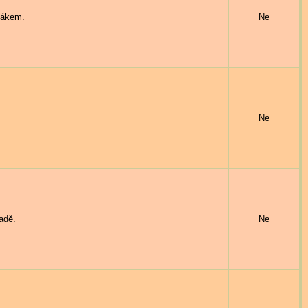
šákem.
Ne
Ne
adě.
Ne