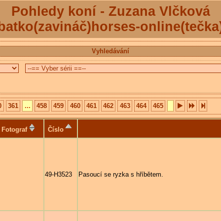
Pohledy koní - Zuzana Vlčková
batko(zavináč)horses-online(tečka
Vyhledávání
0
361
...
458
459
460
461
462
463
464
465
Fotograf
Číslo
49-H3523
Pasoucí se ryzka s hříbětem.