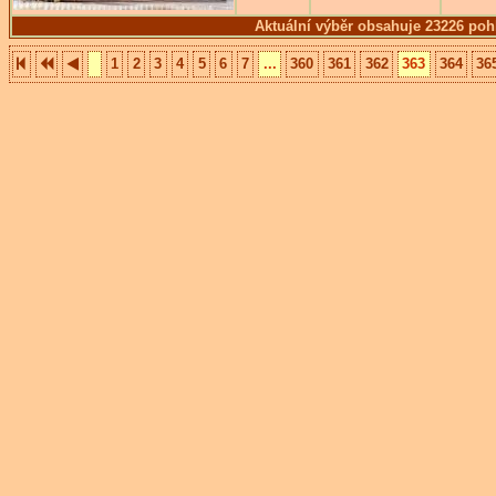
Aktuální výběr obsahuje 23226 poh
1
2
3
4
5
6
7
...
360
361
362
363
364
36