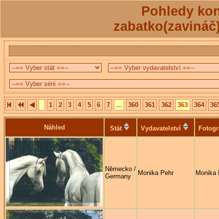
Pohledy kon
zabatko(zavináč
1
2
3
4
5
6
7
...
360
361
362
363
364
36
Náhled
Stát
Vydavatelství
Fotogr
Německo /
Monika Pehr
Monika 
Germany