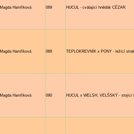
Magda Hamříková
089
HUCUL - cválající hnědák CÉZAR.
Magda Hamříková
088
TEPLOKREVNÍK x PONY - ležící strakat
Magda Hamříková
090
HUCUL x WELSH, VELŠSKÝ - stojící hně