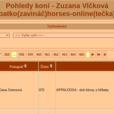
Pohledy koní - Zuzana Vlčková
batko(zavináč)horses-online(tečka
Vyhledávání
7
368
...
458
459
460
461
462
463
464
465
Fotograf
Číslo
Jana Sotonová
075
APPALOOSA - dvě klisny a hříbata.