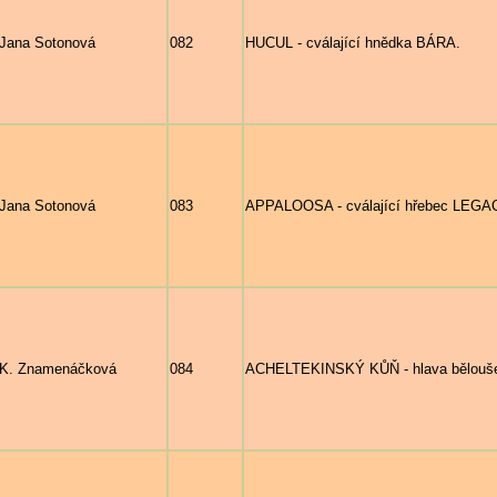
Jana Sotonová
082
HUCUL - cválající hnědka BÁRA.
Jana Sotonová
083
APPALOOSA - cválající hřebec LEG
K. Znamenáčková
084
ACHELTEKINSKÝ KŮŇ - hlava bělouš