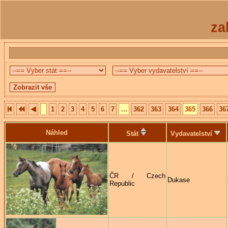
za
1
2
3
4
5
6
7
...
362
363
364
365
366
36
Náhled
Stát
Vydavatelství
ČR / Czech
Dukase
Republic