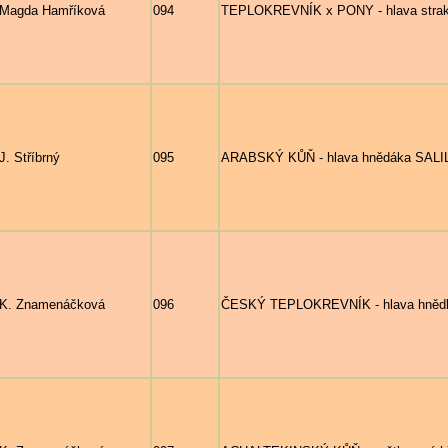
Magda Hamříková
094
TEPLOKREVNÍK x PONY - hlava strakaté
J. Stříbrný
095
ARABSKÝ KŮŇ - hlava hnědáka SALIL
K. Znamenáčková
096
ČESKÝ TEPLOKREVNÍK - hlava hně