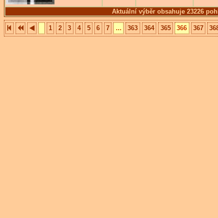
Aktuální výběr obsahuje 23226 poh
1
2
3
4
5
6
7
...
363
364
365
366
367
36