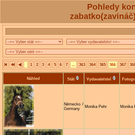
Pohledy kon
zabatko(zavináč
1
2
3
4
5
6
7
...
363
364
365
366
367
36
Náhled
Stát
Vydavatelství
Fotogr
Německo /
Monika Pehr
Monika 
Germany