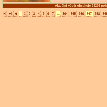
Aktuální výběr obsahuje 23226 poh
1
2
3
4
5
6
7
...
364
365
366
367
368
36