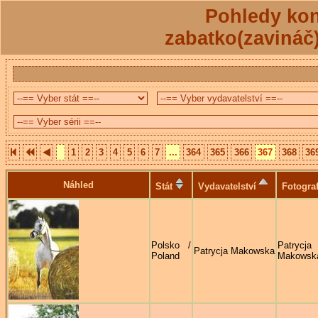
Pohledy kon
zabatko(zavináč
1
2
3
4
5
6
7
...
364
365
366
367
368
36
Náhled
Stát
Vydavatelství
Fotogra
Polsko /
Patrycja
Patrycja Makowska
Poland
Makowsk