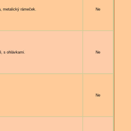
, metalický rámeček.
Ne
ě, s ohlávkami.
Ne
Ne