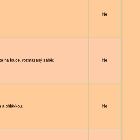
Ne
a na louce, rozmazaný záběr.
Ne
 a ohlávkou.
Ne