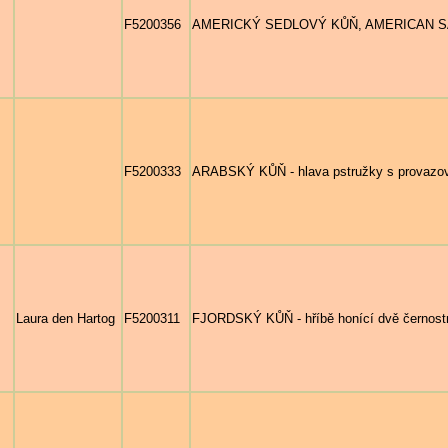
F5200356
AMERICKÝ SEDLOVÝ KŮŇ, AMERICAN SADDLE
F5200333
ARABSKÝ KŮŇ - hlava pstružky s provazovo
Laura den Hartog
F5200311
FJORDSKÝ KŮŇ - hříbě honící dvě černostr