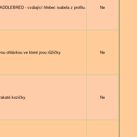
BRED - cválající hřebec isabela z profilu.
Ne
u ohlávkou ve které jsou růžičky.
Ne
akaté kozičky.
Ne