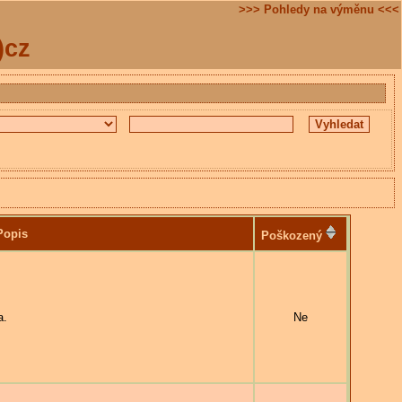
>>> Pohledy na výměnu <<<
)cz
Popis
Poškozený
a.
Ne