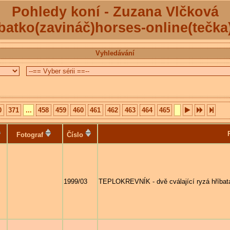
Pohledy koní - Zuzana Vlčková
batko(zavináč)horses-online(tečka
Vyhledávání
0
371
...
458
459
460
461
462
463
464
465
Fotograf
Číslo
1999/03
TEPLOKREVNÍK - dvě cválající ryzá hříbat