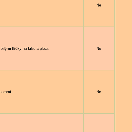
Ne
lými flíčky na krku a pleci.
Ne
horami.
Ne