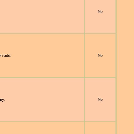
Ne
ohradě.
Ne
my.
Ne