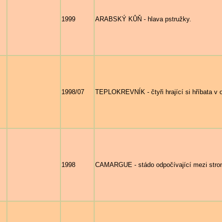
1999
ARABSKÝ KŮŇ - hlava pstružky.
1998/07
TEPLOKREVNÍK - čtyři hrající si hříbata v 
1998
CAMARGUE - stádo odpočívající mezi stro