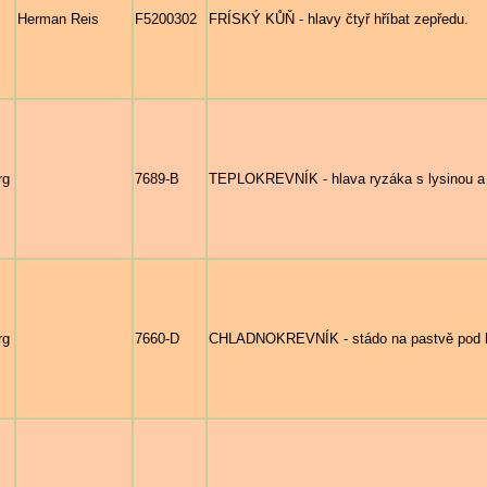
Herman Reis
F5200302
FRÍSKÝ KŮŇ - hlavy čtyř hříbat zepředu.
rg
7689-B
TEPLOKREVNÍK - hlava ryzáka s lysinou a bí
rg
7660-D
CHLADNOKREVNÍK - stádo na pastvě pod 