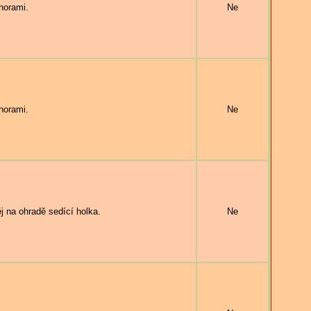
horami.
Ne
horami.
Ne
 na ohradě sedící holka.
Ne