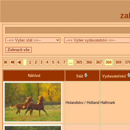
za
1
2
3
4
5
6
7
...
365
366
367
368
369
37
Náhled
Stát
Vydavatelství
Holandsko / Holland
Hallmark