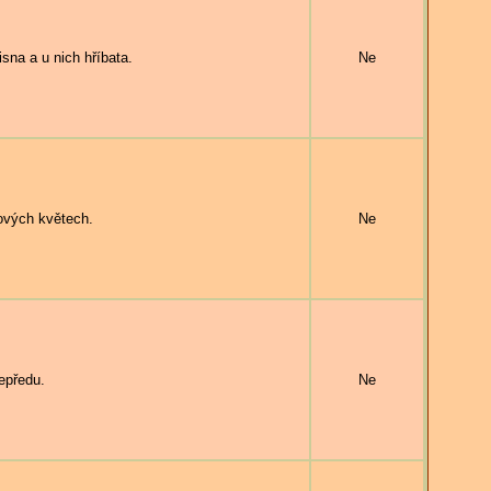
na a u nich hříbata.
Ne
vých květech.
Ne
epředu.
Ne