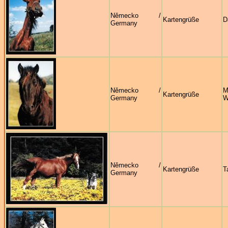
Německo /
Kartengrüße
D
Germany
Německo /
M
Kartengrüße
Germany
W
Německo /
Kartengrüße
T
Germany