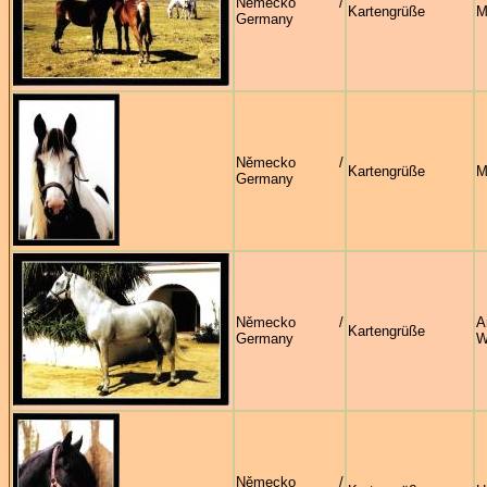
Německo /
Kartengrüße
M
Germany
Německo /
Kartengrüße
M
Germany
Německo /
A
Kartengrüße
Germany
W
Německo /