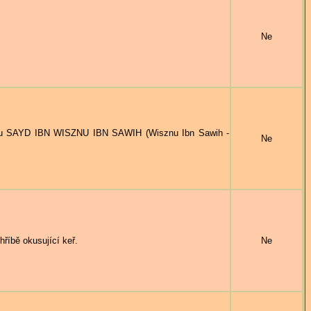
Ne
u SAYD IBN WISZNU IBN SAWIH (Wisznu Ibn Sawih -
Ne
íbě okusující keř.
Ne