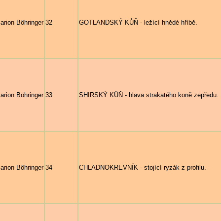
arion Böhringer
32
GOTLANDSKÝ KŮŇ - ležící hnědé hříbě.
arion Böhringer
33
SHIRSKÝ KŮŇ - hlava strakatého koně zepředu.
arion Böhringer
34
CHLADNOKREVNÍK - stojící ryzák z profilu.