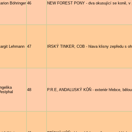
arion Böhringer
46
NEW FOREST PONY - dva okusující se koně, v po
argit Lehmann
47
IRSKÝ TINKER, COB - hlava klisny zepředu s oh
ngelika
48
P.R.E, ANDALUSKÝ KŮŇ - exteriér hřebce, bělou
estphal