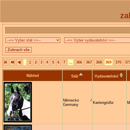
za
1
2
3
4
5
6
7
...
366
367
368
369
370
37
Náhled
Stát
Vydavatelství
Německo /
Kartengrüße
M
Germany