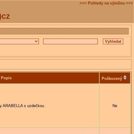
>>> Pohledy na výměnu <<<
)cz
Popis
Poškozený
sny ARABELLA s uzdečkou.
Ne