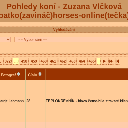
Pohledy koní - Zuzana Vlčková
batko(zavináč)horses-online(tečka
Vyhledávání
1
372
...
458
459
460
461
462
463
464
465
Fotograf
Číslo
argit Lehmann
28
TEPLOKREVNÍK - hlava černo-bíle strakaté kli