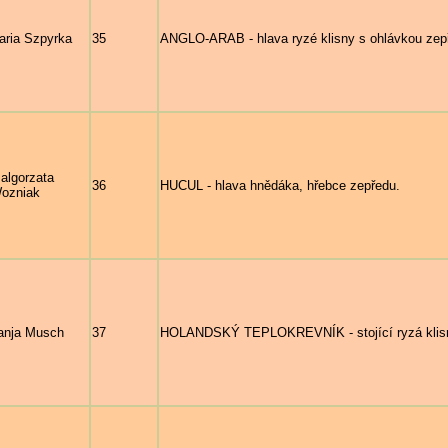
aria Szpyrka
35
ANGLO-ARAB - hlava ryzé klisny s ohlávkou zep
algorzata
36
HUCUL - hlava hnědáka, hřebce zepředu.
ozniak
anja Musch
37
HOLANDSKÝ TEPLOKREVNÍK - stojící ryzá klisna