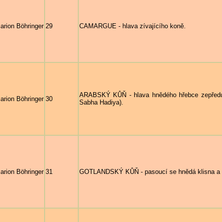
arion Böhringer
29
CAMARGUE - hlava zívajícího koně.
ARABSKÝ KŮŇ - hlava hnědého hřebce zepřed
arion Böhringer
30
Sabha Hadiya).
arion Böhringer
31
GOTLANDSKÝ KŮŇ - pasoucí se hnědá klisna a hř