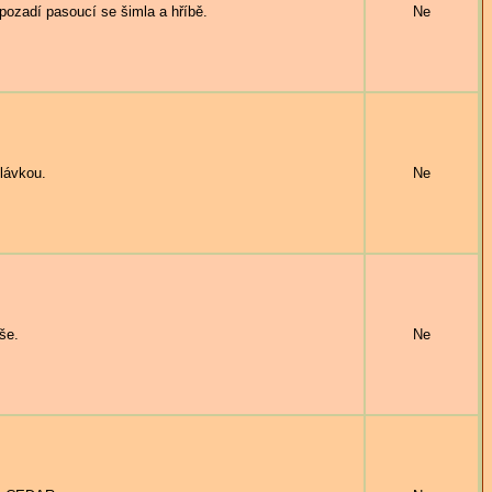
zadí pasoucí se šimla a hříbě.
Ne
lávkou.
Ne
še.
Ne