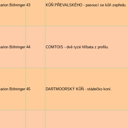
arion Böhringer
43
KŮŇ PŘEVALSKÉHO - pasoucí se kůň zepředu.
arion Böhringer
44
COMTOIS - dvě ryzé hříbata z profilu.
arion Böhringer
45
DARTMOORSKÝ KŮŇ - stádečko koní.