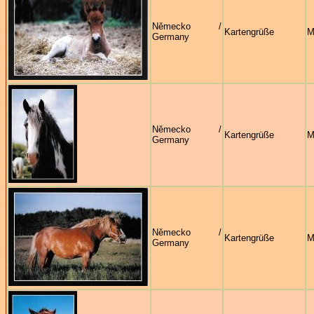
Německo /
Kartengrüße
M
Germany
Německo /
Kartengrüße
M
Germany
Německo /
Kartengrüße
M
Germany