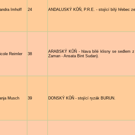
andra Imhoff
24
ANDALUSKÝ KŮŇ, P.R.E. - stojící bílý hřebec ze
ARABSKÝ KŮŇ - hlava bílé klisny se sedlem z
icole Reimler
38
Zaman - Ansata Bint Sudan).
anja Musch
39
DONSKÝ KŮŇ - stojící ryzák BURUN.