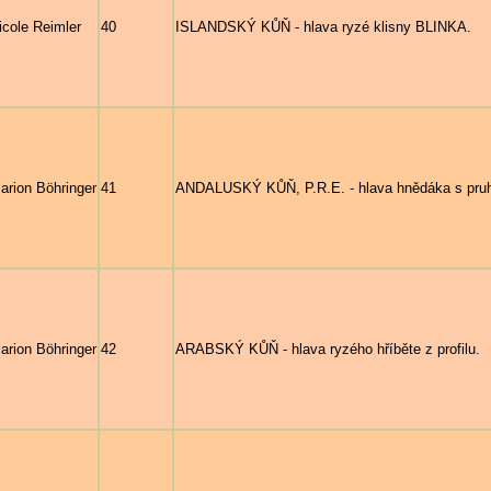
icole Reimler
40
ISLANDSKÝ KŮŇ - hlava ryzé klisny BLINKA.
arion Böhringer
41
ANDALUSKÝ KŮŇ, P.R.E. - hlava hnědáka s pru
arion Böhringer
42
ARABSKÝ KŮŇ - hlava ryzého hříběte z profilu.