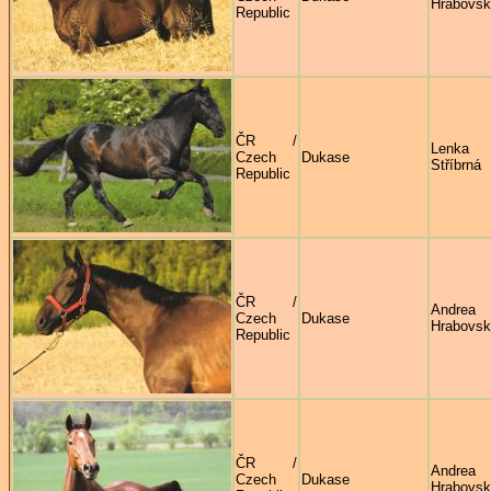
Hrabovs
Republic
ČR /
Lenka
Czech
Dukase
Stříbrná
Republic
ČR /
Andrea
Czech
Dukase
Hrabovs
Republic
ČR /
Andrea
Czech
Dukase
Hrabovs