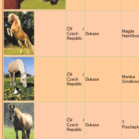
ČR /
Magda
Czech
Dukase
Hamříko
Republic
ČR /
Monika
Czech
Dukase
Smolkov
Republic
ČR /
T.
Czech
Dukase
Procház
Republic