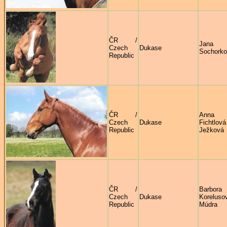
ČR /
Jana
Czech
Dukase
Sochork
Republic
ČR /
Anna
Czech
Dukase
Fichtlová
Republic
Ježková
ČR /
Barbora
Czech
Dukase
Korelus
Republic
Múdra