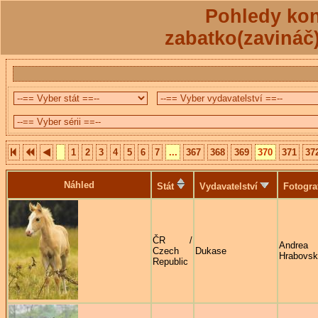
Pohledy kon
zabatko(zavináč
1
2
3
4
5
6
7
...
367
368
369
370
371
37
Náhled
Stát
Vydavatelství
Fotogra
ČR /
Andrea
Czech
Dukase
Hrabovs
Republic