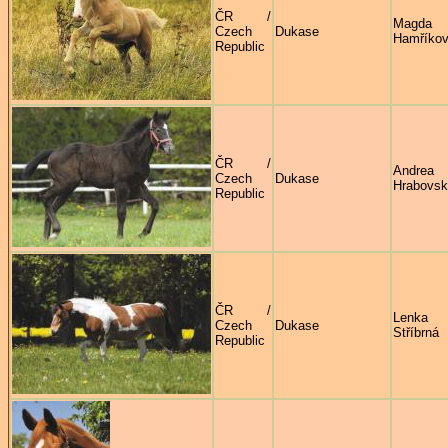
ČR /
Magda
Czech
Dukase
Hamříko
Republic
ČR /
Andrea
Czech
Dukase
Hrabovs
Republic
ČR /
Lenka
Czech
Dukase
Stříbrná
Republic