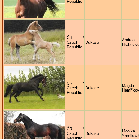
Republic
ČR /
Andrea
Czech
Dukase
Hrabovs
Republic
ČR /
Magda
Czech
Dukase
Hamříko
Republic
ČR /
Monika
Czech
Dukase
Smolkov
Republic