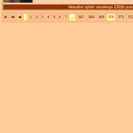
Aktuální výběr obsahuje 23226 poh
1
2
3
4
5
6
7
...
367
368
369
370
371
37