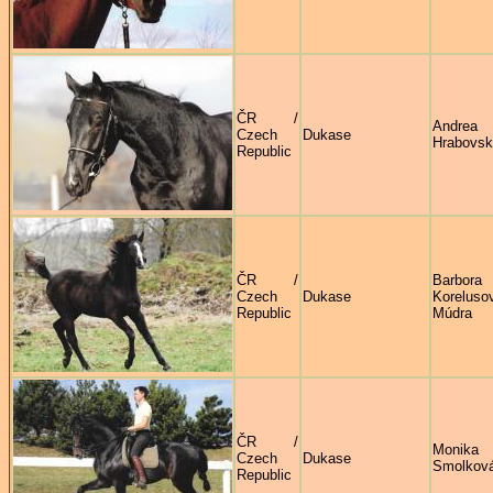
ČR /
Andrea
Czech
Dukase
Hrabovs
Republic
ČR /
Barbora
Czech
Dukase
Korelus
Republic
Múdra
ČR /
Monika
Czech
Dukase
Smolkov
Republic