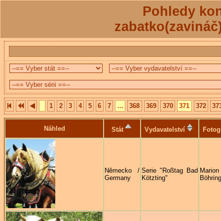
Pohledy kon
zabatko(zavináč
1
2
3
4
5
6
7
...
368
369
370
371
372
37
Náhled
Stát
Vydavatelství
Fotog
Německo /
Serie "Roßtag Bad
Marion
Germany
Kötzting"
Böhring