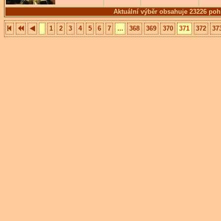
Aktuální výběr obsahuje 23226 poh
1
2
3
4
5
6
7
...
368
369
370
371
372
37