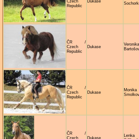
Czech
Dukase
Sochork
Republic
ČR /
Veronik
Czech
Dukase
Bartošo
Republic
ČR /
Monika
Czech
Dukase
Smolko
Republic
ČR /
Lenka
Czech
Dukase