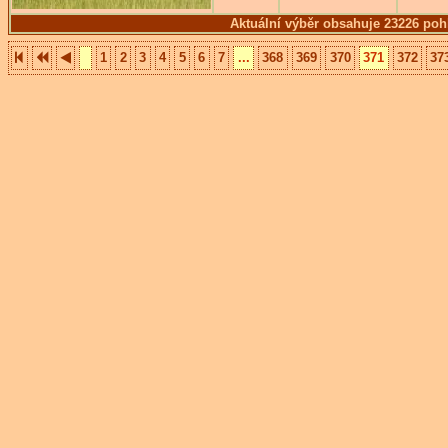
Aktuální výběr obsahuje 23226 poh
1
2
3
4
5
6
7
...
368
369
370
371
372
37