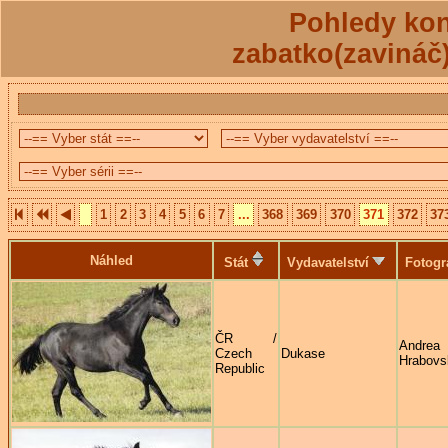
Pohledy kon
zabatko(zavináč
1
2
3
4
5
6
7
...
368
369
370
371
372
37
Náhled
Stát
Vydavatelství
Fotogr
ČR /
Andrea
Czech
Dukase
Hrabovs
Republic