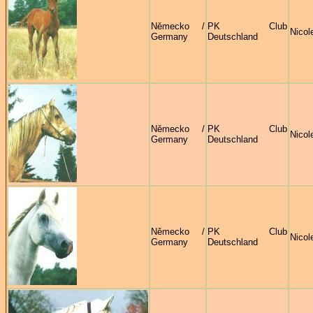
Německo /
PK Club
Nicol
Germany
Deutschland
Německo /
PK Club
Nicol
Germany
Deutschland
Německo /
PK Club
Nicol
Germany
Deutschland