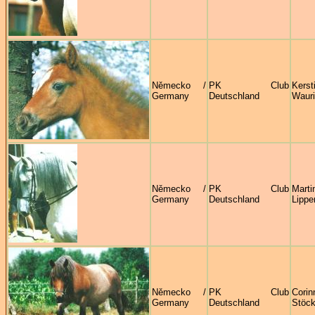
Německo /
PK Club
Kerst
Germany
Deutschland
Waur
Německo /
PK Club
Marti
Germany
Deutschland
Lippe
Německo /
PK Club
Corin
Germany
Deutschland
Stöck