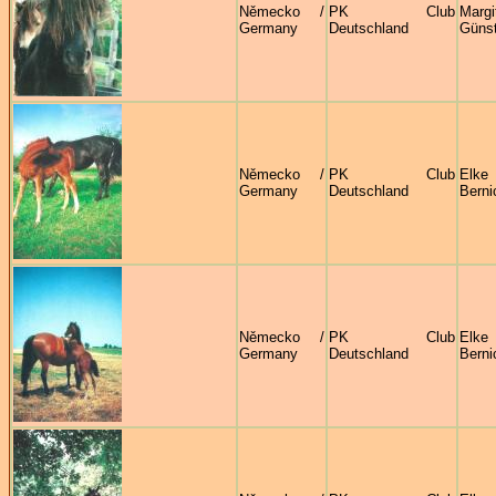
Německo /
PK Club
Margi
Germany
Deutschland
Günst
Německo /
PK Club
Elke
Germany
Deutschland
Berni
Německo /
PK Club
Elke
Germany
Deutschland
Berni