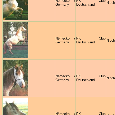
Německo /
PK Club
Nicol
Germany
Deutschland
Německo /
PK Club
Nicol
Germany
Deutschland
Německo /
PK Club
Nicol
Germany
Deutschland
Německo /
PK Club