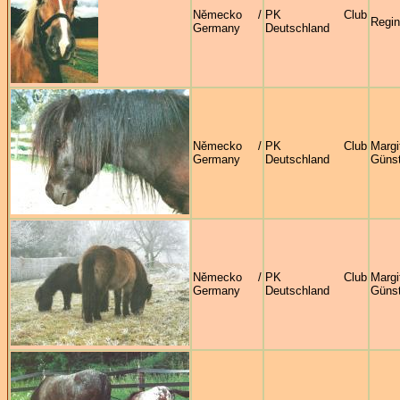
Německo /
PK Club
Regin
Germany
Deutschland
Německo /
PK Club
Margi
Germany
Deutschland
Günst
Německo /
PK Club
Margi
Germany
Deutschland
Günst