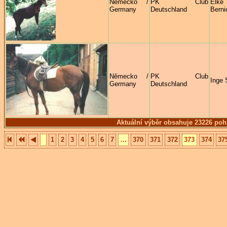
Německo /
PK Club
Elke
Germany
Deutschland
Berni
Německo /
PK Club
Inge 
Germany
Deutschland
Aktuální výběr obsahuje 23226 poh
1
2
3
4
5
6
7
...
370
371
372
373
374
37