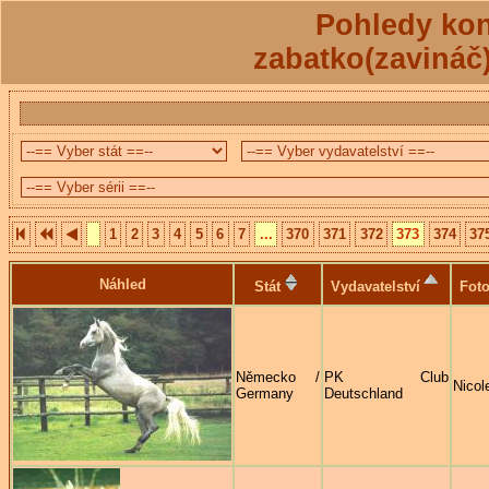
Pohledy kon
zabatko(zavináč
1
2
3
4
5
6
7
...
370
371
372
373
374
37
Náhled
Stát
Vydavatelství
Foto
Německo /
PK Club
Nicol
Germany
Deutschland