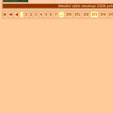
Aktuální výběr obsahuje 23226 poh
1
2
3
4
5
6
7
...
370
371
372
373
374
37