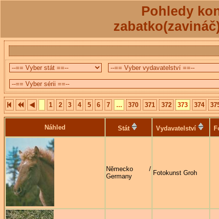
Pohledy kon
zabatko(zavináč
1
2
3
4
5
6
7
...
370
371
372
373
374
37
Náhled
Stát
Vydavatelství
F
Německo /
Fotokunst Groh
Germany