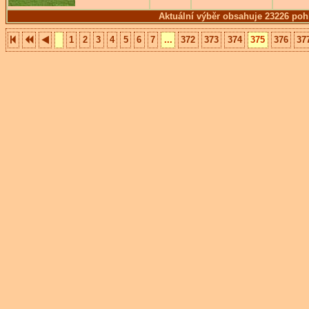
Aktuální výběr obsahuje 23226 poh
1
2
3
4
5
6
7
...
372
373
374
375
376
37