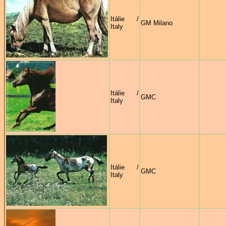
Itálie /
GM Milano
Italy
Itálie /
GMC
Italy
Itálie /
GMC
Italy