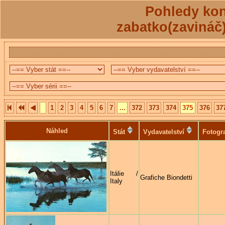
Pohledy kon
zabatko(zavináč
1
2
3
4
5
6
7
...
372
373
374
375
376
37
Náhled
Stát
Vydavatelství
Fotogr
Itálie /
Grafiche Biondetti
Italy