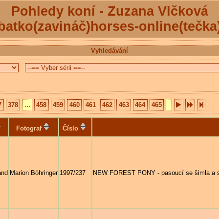
Pohledy koní - Zuzana Vlčková
batko(zavináč)horses-online(tečka
Vyhledávání
7
378
...
458
459
460
461
462
463
464
465
Fotograf
Číslo
and
Marion Böhringer
1997/237
NEW FOREST PONY - pasoucí se šimla a sa