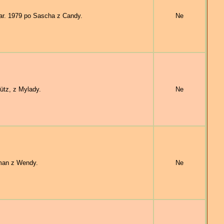
r. 1979 po Sascha z Candy.
Ne
ütz, z Mylady.
Ne
man z Wendy.
Ne