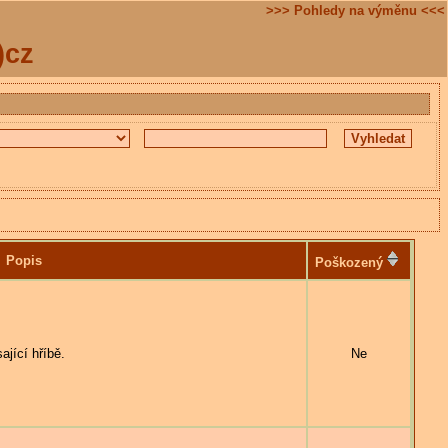
>>> Pohledy na výměnu <<<
)cz
Popis
Poškozený
jící hříbě.
Ne