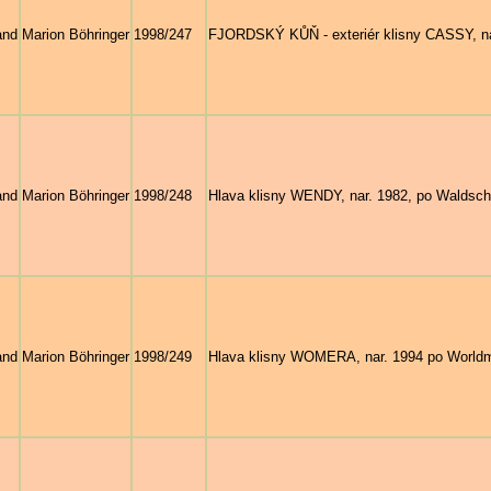
and
Marion Böhringer
1998/247
FJORDSKÝ KŮŇ - exteriér klisny CASSY, na
and
Marion Böhringer
1998/248
Hlava klisny WENDY, nar. 1982, po Waldsch
and
Marion Böhringer
1998/249
Hlava klisny WOMERA, nar. 1994 po World