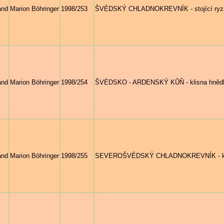
and
Marion Böhringer
1998/253
ŠVÉDSKÝ CHLADNOKREVNÍK - stojící ryzá
and
Marion Böhringer
1998/254
ŠVÉDSKO - ARDENSKÝ KŮŇ - klisna hnědka 
and
Marion Böhringer
1998/255
SEVEROŠVÉDSKÝ CHLADNOKREVNÍK - klisn