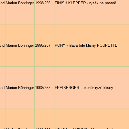
and
Marion Böhringer
1998/256
FINISH KLEPPER - ryzák na pastvě.
and
Marion Böhringer
1998/257
PONY - hlava bílé klisny POUPETTE.
and
Marion Böhringer
1998/258
FREIBERGER - exeriér ryzé klisny.