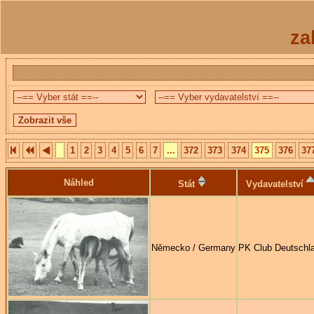
za
1
2
3
4
5
6
7
...
372
373
374
375
376
37
Náhled
Stát
Vydavatelství
Německo / Germany
PK Club Deutschl