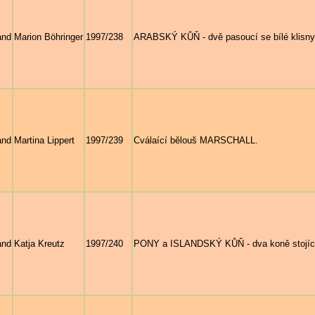
and
Marion Böhringer
1997/238
ARABSKÝ KŮŇ - dvě pasoucí se bílé klisny
and
Martina Lippert
1997/239
Cválaící bělouš MARSCHALL.
and
Katja Kreutz
1997/240
PONY a ISLANDSKÝ KŮŇ - dva koně stojící