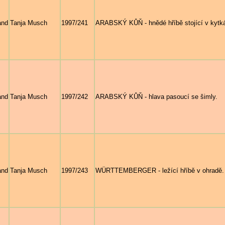
and
Tanja Musch
1997/241
ARABSKÝ KŮŇ - hnědé hříbě stojící v kytk
and
Tanja Musch
1997/242
ARABSKÝ KŮŇ - hlava pasoucí se šimly.
and
Tanja Musch
1997/243
WÜRTTEMBERGER - ležící hříbě v ohradě.