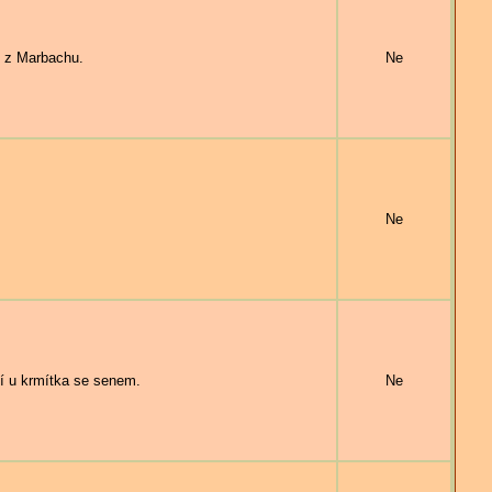
 z Marbachu.
Ne
Ne
 u krmítka se senem.
Ne