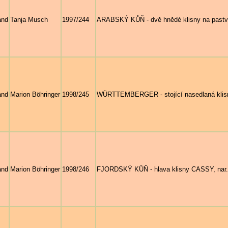
and
Tanja Musch
1997/244
ARABSKÝ KŮŇ - dvě hnědé klisny na pastv
and
Marion Böhringer
1998/245
WÜRTTEMBERGER - stojící nasedlaná klisna
and
Marion Böhringer
1998/246
FJORDSKÝ KŮŇ - hlava klisny CASSY, nar.