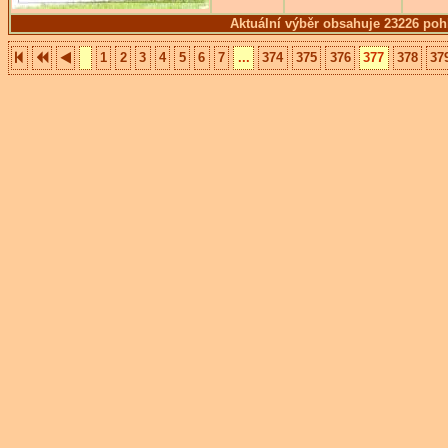
Aktuální výběr obsahuje 23226 poh
1
2
3
4
5
6
7
...
374
375
376
377
378
37