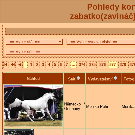
Pohledy kon
zabatko(zavináč
1
2
3
4
5
6
7
...
374
375
376
377
378
37
Náhled
Stát
Vydavatelství
Fotog
Německo /
Monika Pehr
Monika
Germany