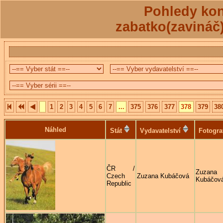
Pohledy kon
zabatko(zavináč
1
2
3
4
5
6
7
...
375
376
377
378
379
38
Náhled
Stát
Vydavatelství
Fotogra
ČR /
Zuzana
Czech
Zuzana Kubáčová
Kubáčov
Republic