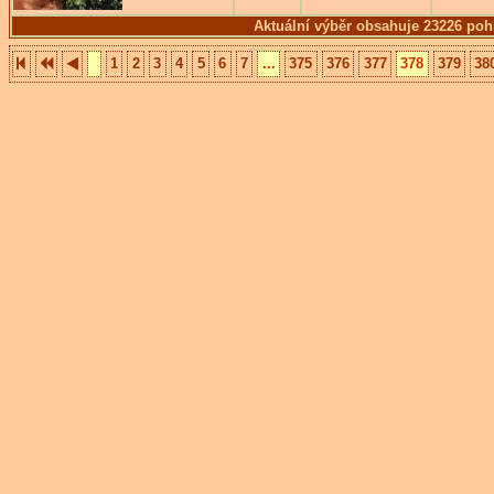
Aktuální výběr obsahuje 23226 poh
1
2
3
4
5
6
7
...
375
376
377
378
379
38