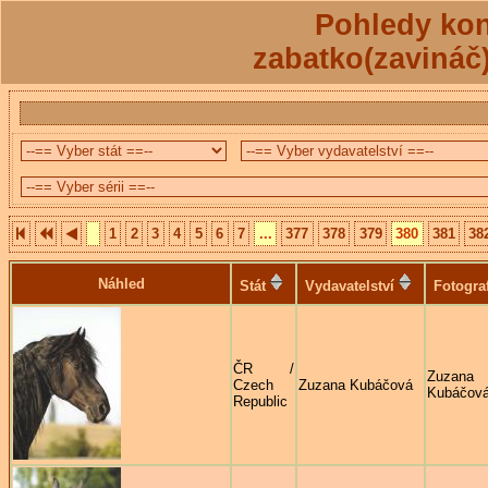
Pohledy kon
zabatko(zavináč
1
2
3
4
5
6
7
...
377
378
379
380
381
38
Náhled
Stát
Vydavatelství
Fotogra
ČR /
Zuzana
Czech
Zuzana Kubáčová
Kubáčov
Republic