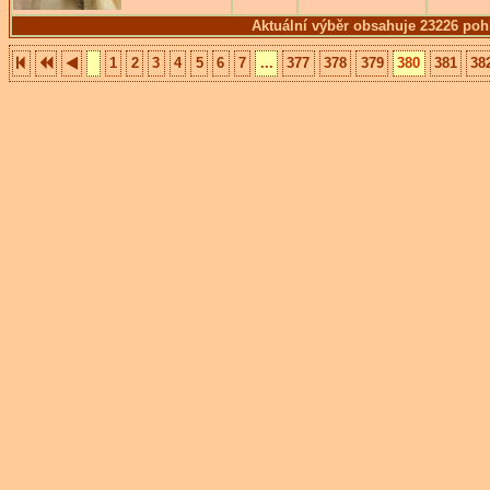
Aktuální výběr obsahuje 23226 poh
1
2
3
4
5
6
7
...
377
378
379
380
381
38