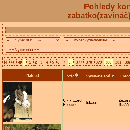
Pohledy kon
zabatko(zavináč
1
2
3
4
5
6
7
...
377
378
379
380
381
38
Náhled
Stát
Vydavatelství
Fotog
ČR / Czech
Zuzan
Dukase
Republic
Buráň