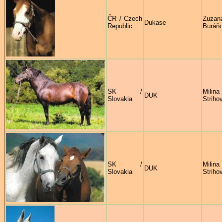
ČR / Czech
Zuzan
Dukase
Republic
Buráň
SK /
Milina
DUK
Slovakia
Striho
SK /
Milina
DUK
Slovakia
Striho