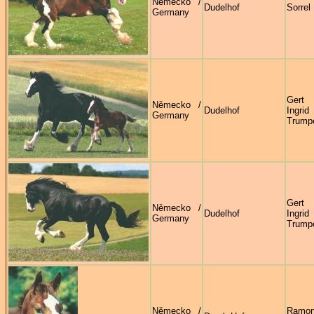
Německo /
Dudelhof
Sorrel
Germany
Ger
Německo /
Dudelhof
Ingrid
Germany
Trump
Ger
Německo /
Dudelhof
Ingrid
Germany
Trump
Německo /
Ramo