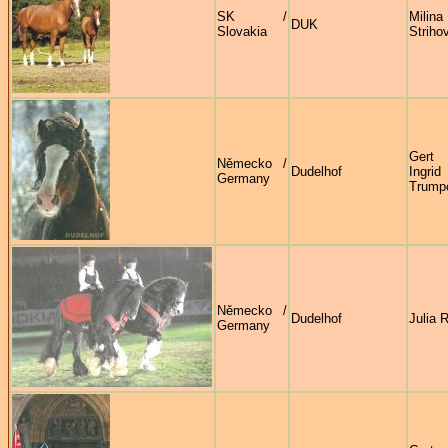
SK /
Milina
DUK
Slovakia
Striho
Ger
Německo /
Dudelhof
Ingrid
Germany
Trump
Německo /
Dudelhof
Julia 
Germany