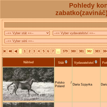
Pohledy kon
zabatko(zavináč
1
2
3
4
5
6
7
...
379
380
381
382
383
38
Náhled
Stát
Vydavatelství
Fot
Polsko /
Daria Szpyrka
Dari
Poland