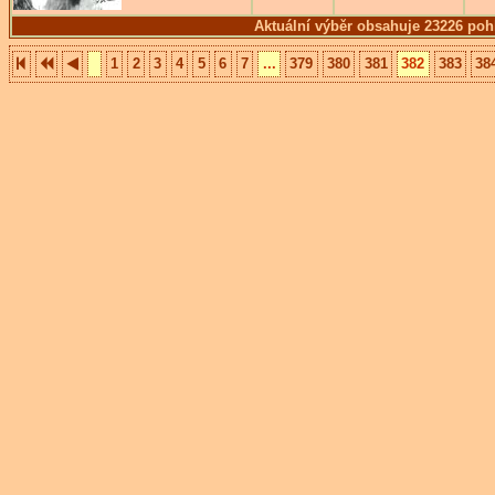
Aktuální výběr obsahuje 23226 poh
1
2
3
4
5
6
7
...
379
380
381
382
383
38