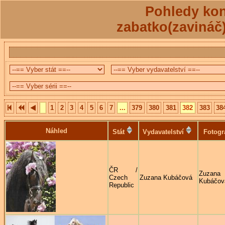
Pohledy kon
zabatko(zavináč
1
2
3
4
5
6
7
...
379
380
381
382
383
38
Náhled
Stát
Vydavatelství
Fotogr
ČR /
Zuzana
Czech
Zuzana Kubáčová
Kubáčov
Republic