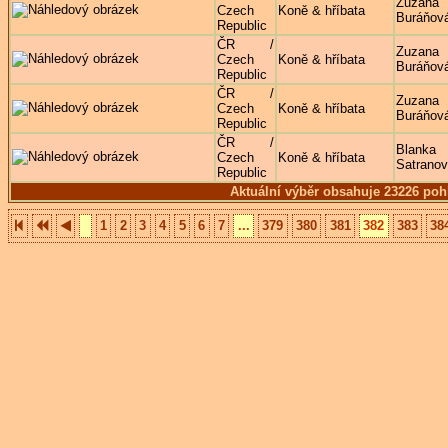
Zuzana
Czech
Koně & hříbata
Buráňov
Republic
ČR /
Zuzana
Czech
Koně & hříbata
Buráňov
Republic
ČR /
Zuzana
Czech
Koně & hříbata
Buráňov
Republic
ČR /
Blanka
Czech
Koně & hříbata
Satrano
Republic
Aktuální výběr obsahuje 23226 poh
1
2
3
4
5
6
7
...
379
380
381
382
383
38