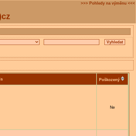
>>> Pohledy na výměnu <<<
)cz
is
Poškozený
Ne