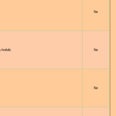
Ne
a hnědé.
Ne
Ne