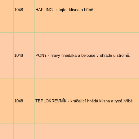
1048
HAFLING - stojící klisna a hříbě.
1048
PONY - hlavy hnědáka a bělouše v ohradě u stromů.
1048
TEPLOKREVNÍK - kráčející hnědá klisna a ryzé hříbě.