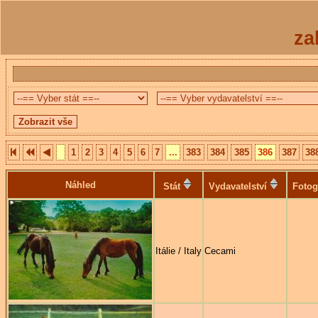
za
1
2
3
4
5
6
7
...
383
384
385
386
387
38
Náhled
Stát
Vydavatelství
Fotog
Itálie / Italy
Cecami