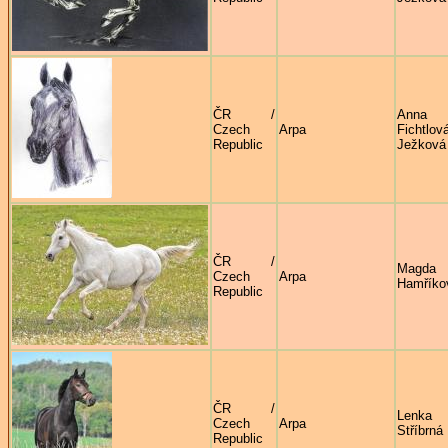
ČR /
Anna
Czech
Arpa
Fichtlov
Republic
Ježková
ČR /
Magda
Czech
Arpa
Hamříko
Republic
ČR /
Lenka
Czech
Arpa
Stříbrná
Republic