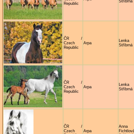
Stříbrná
Republic
ČR /
Lenka
Czech
Arpa
Stříbrná
Republic
ČR /
Lenka
Czech
Arpa
Stříbrná
Republic
ČR /
Anna
Czech
Arpa
Fichtlov