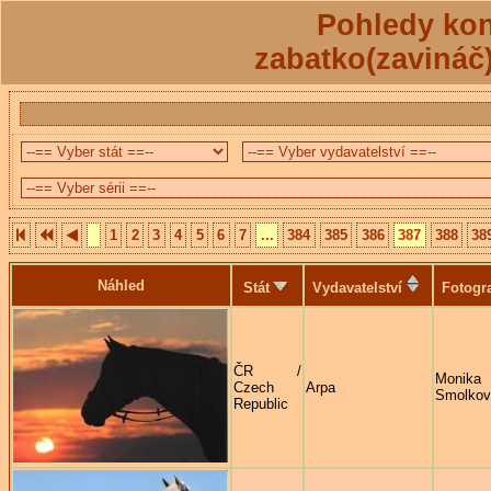
Pohledy kon
zabatko(zavináč
1
2
3
4
5
6
7
...
384
385
386
387
388
38
Náhled
Stát
Vydavatelství
Fotogr
ČR /
Monika
Czech
Arpa
Smolkov
Republic