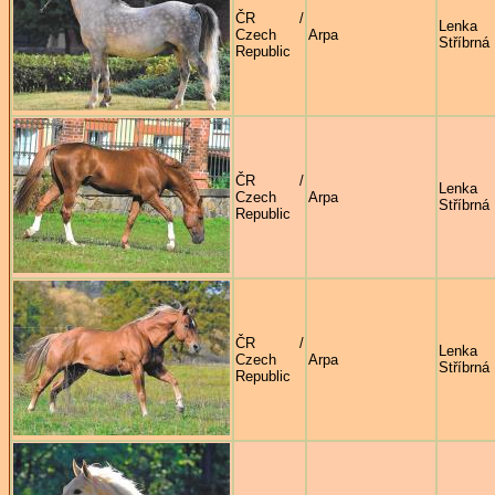
ČR /
Lenka
Czech
Arpa
Stříbrná
Republic
ČR /
Lenka
Czech
Arpa
Stříbrná
Republic
ČR /
Lenka
Czech
Arpa
Stříbrná
Republic