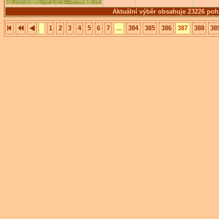
Aktuální výběr obsahuje 23226 poh
1
2
3
4
5
6
7
...
384
385
386
387
388
38