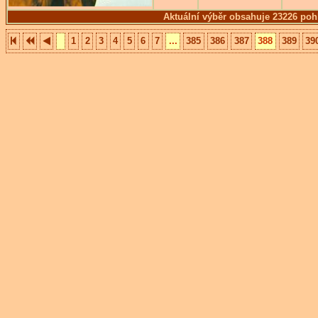
Aktuální výběr obsahuje 23226 poh
1
2
3
4
5
6
7
...
385
386
387
388
389
39