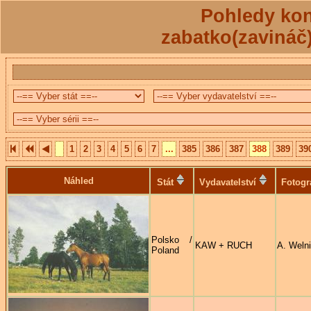
Pohledy kon
zabatko(zavináč
1
2
3
4
5
6
7
...
385
386
387
388
389
39
Náhled
Stát
Vydavatelství
Fotogr
Polsko /
KAW + RUCH
A. Welni
Poland