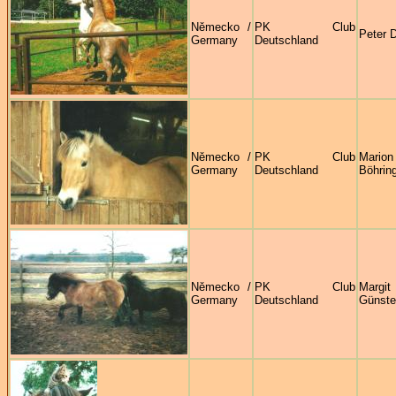
Německo /
PK Club
Peter 
Germany
Deutschland
Německo /
PK Club
Marion
Germany
Deutschland
Böhrin
Německo /
PK Club
Margit
Germany
Deutschland
Günste