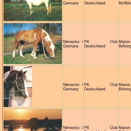
Germany
Deutschland
McMili
Německo /
PK Club
Marion
Germany
Deutschland
Böhrin
Německo /
PK Club
Marion
Germany
Deutschland
Böhrin
Německo /
PK Club
Marion