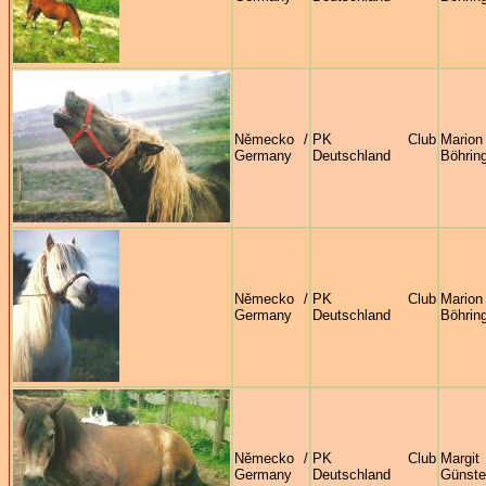
Německo /
PK Club
Marion
Germany
Deutschland
Böhrin
Německo /
PK Club
Marion
Germany
Deutschland
Böhrin
Německo /
PK Club
Margit
Germany
Deutschland
Günste