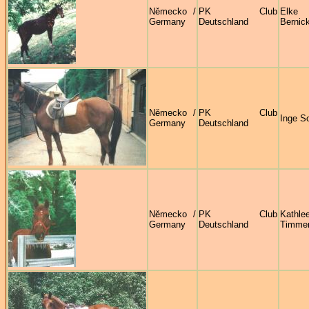
Německo /
PK Club
Elke
Germany
Deutschland
Bernic
Německo /
PK Club
Inge S
Germany
Deutschland
Německo /
PK Club
Kathle
Germany
Deutschland
Timme