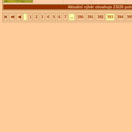
Aktuální výběr obsahuje 23226 poh
1
2
3
4
5
6
7
...
390
391
392
393
394
39