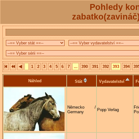
Pohledy kon
zabatko(zavináč
1
2
3
4
5
6
7
...
390
391
392
393
394
39
Náhled
Stát
Vydavatelství
F
Německo /
Fr
Popp Verlag
Germany
Po