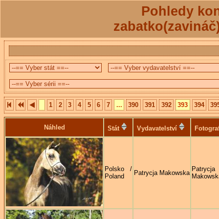
Pohledy kon
zabatko(zavináč
1
2
3
4
5
6
7
...
390
391
392
393
394
39
Náhled
Stát
Vydavatelství
Fotogra
Polsko /
Patrycja
Patrycja Makowska
Poland
Makowsk