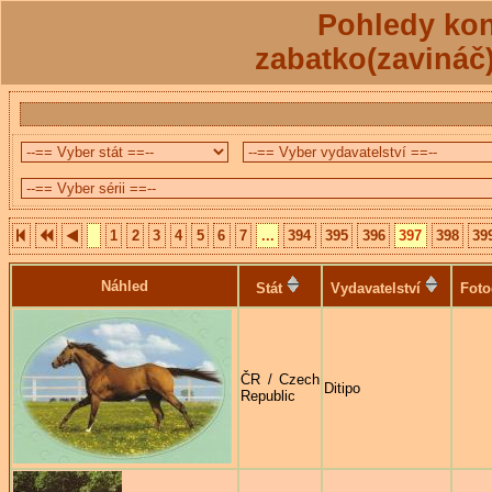
Pohledy kon
zabatko(zavináč
1
2
3
4
5
6
7
...
394
395
396
397
398
39
Náhled
Stát
Vydavatelství
Foto
ČR / Czech
Ditipo
Republic