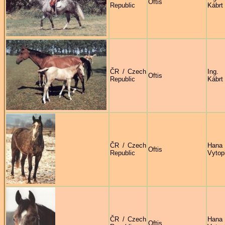
Oftis
Republic
Kábrt
ČR / Czech
Ing.
Oftis
Republic
Kábrt
ČR / Czech
Hana
Oftis
Republic
Vytop
ČR / Czech
Hana
Oftis