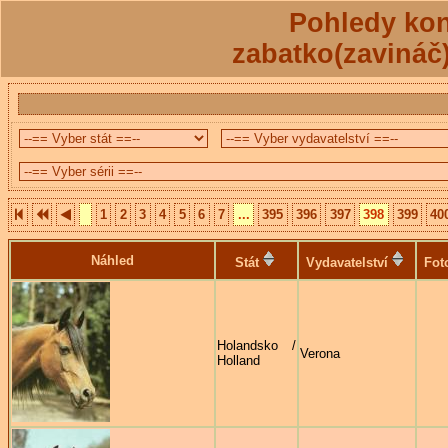
Pohledy kon
zabatko(zavináč
1
2
3
4
5
6
7
...
395
396
397
398
399
40
Náhled
Stát
Vydavatelství
Fot
Holandsko /
Verona
Holland