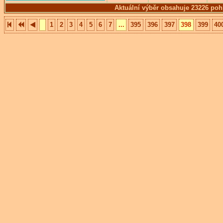
Aktuální výběr obsahuje 23226 poh
1
2
3
4
5
6
7
...
395
396
397
398
399
40