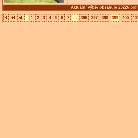
Aktuální výběr obsahuje 23226 poh
1
2
3
4
5
6
7
...
396
397
398
399
400
40