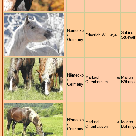
Německo
Sabine
/
Friedrich W. Heye
Stuewer
Germany
Německo
Marbach &
Marion
/
Offenhausen
Böhringe
Germany
Německo
Marbach &
Marion
/
Offenhausen
Böhringe
Germany