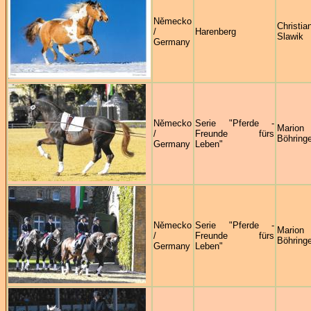
Německo
Christia
/
Harenberg
Slawik
Germany
Německo
Serie "Pferde -
Marion
/
Freunde fürs
Böhringe
Germany
Leben"
Německo
Serie "Pferde -
Marion
/
Freunde fürs
Böhringe
Germany
Leben"