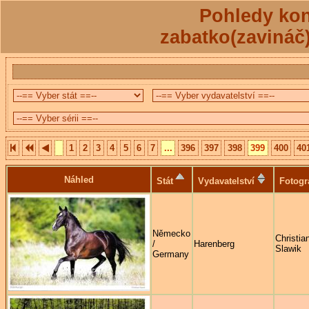
Pohledy kon
zabatko(zavináč
1
2
3
4
5
6
7
...
396
397
398
399
400
40
Náhled
Stát
Vydavatelství
Fotogr
Německo
Christia
/
Harenberg
Slawik
Germany