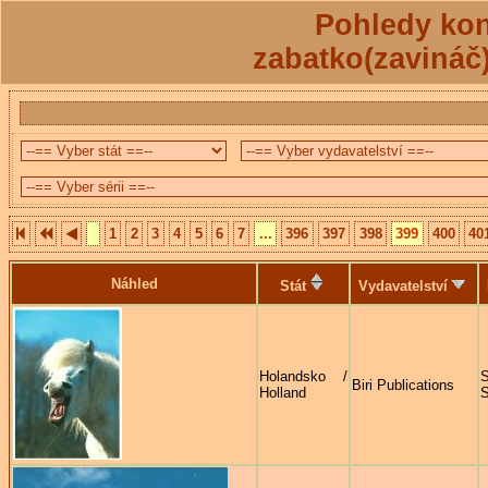
Pohledy kon
zabatko(zavináč
1
2
3
4
5
6
7
...
396
397
398
399
400
40
Náhled
Stát
Vydavatelství
Holandsko /
S
Biri Publications
Holland
S