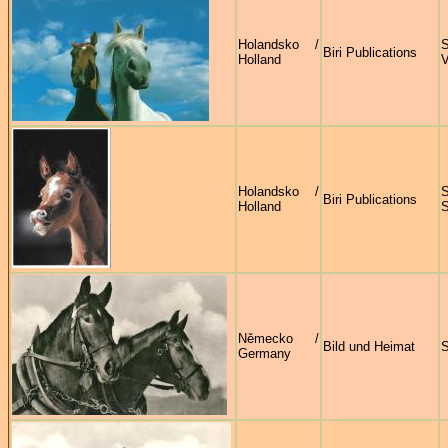
Holandsko /
Biri Publications
Holland
V
Holandsko /
S
Biri Publications
Holland
S
Německo /
Bild und Heimat
S
Germany