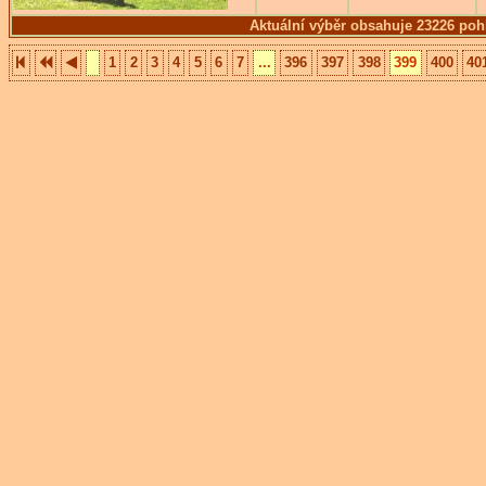
Aktuální výběr obsahuje 23226 poh
1
2
3
4
5
6
7
...
396
397
398
399
400
40