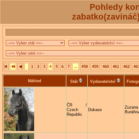
Pohledy kon
zabatko(zavináč
1
2
3
4
5
6
7
...
458
459
460
461
462
46
Náhled
Stát
Vydavatelství
Fotogr
ČR /
Zuzana
Czech
Dukase
Buráňo
Republic