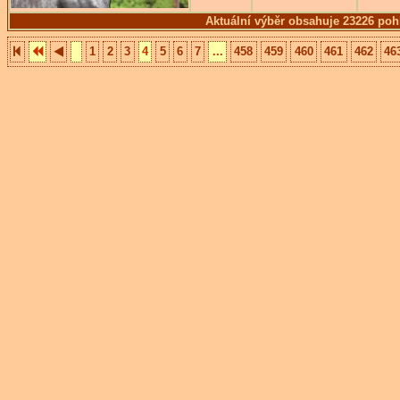
Aktuální výběr obsahuje 23226 poh
1
2
3
4
5
6
7
...
458
459
460
461
462
46