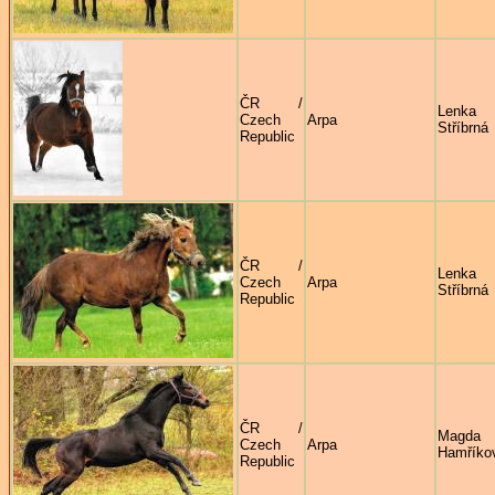
ČR /
Lenka
Czech
Arpa
Stříbrná
Republic
ČR /
Lenka
Czech
Arpa
Stříbrná
Republic
ČR /
Magda
Czech
Arpa
Hamříko
Republic