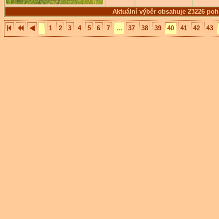
Aktuální výběr obsahuje 23226 poh
1
2
3
4
5
6
7
...
37
38
39
40
41
42
43