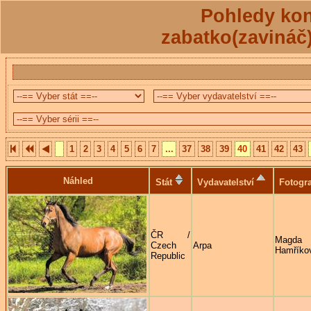
Pohledy kon
zabatko(zavináč
1
2
3
4
5
6
7
...
37
38
39
40
41
42
43
Náhled
Stát
Vydavatelství
Fotogra
ČR /
Magda
Czech
Arpa
Hamříko
Republic