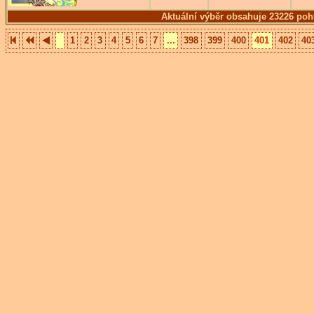
Aktuální výběr obsahuje 23226 poh
1
2
3
4
5
6
7
...
398
399
400
401
402
40