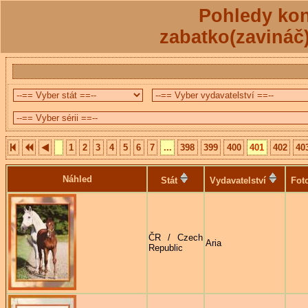
Pohledy kon
zabatko(zavináč
1
2
3
4
5
6
7
...
398
399
400
401
402
40
Náhled
Stát
Vydavatelství
Fot
ČR / Czech
Aria
Republic