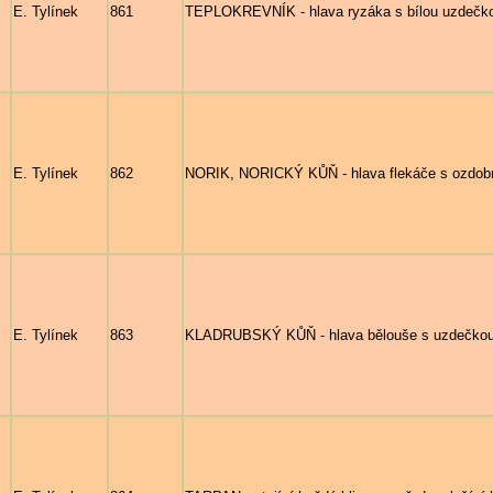
E. Tylínek
861
TEPLOKREVNÍK - hlava ryzáka s bílou uzdečko
E. Tylínek
862
NORIK, NORICKÝ KŮŇ - hlava flekáče s ozdo
E. Tylínek
863
KLADRUBSKÝ KŮŇ - hlava bělouše s uzdečkou 