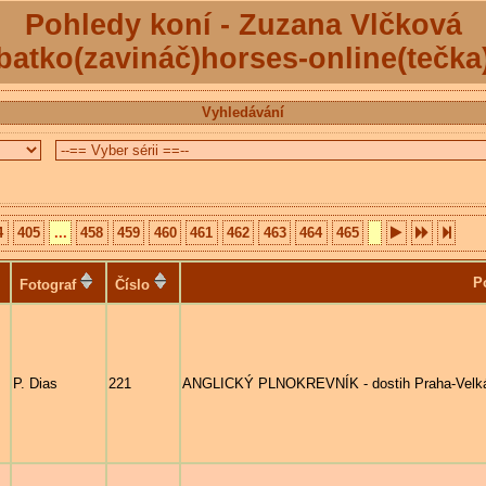
Pohledy koní - Zuzana Vlčková
batko(zavináč)horses-online(tečka
Vyhledávání
4
405
...
458
459
460
461
462
463
464
465
P
Fotograf
Číslo
P. Dias
221
ANGLICKÝ PLNOKREVNÍK - dostih Praha-Velká