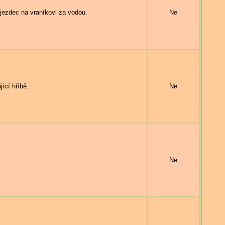
zdec na vraníkovi za vodou.
Ne
ící hříbě.
Ne
Ne