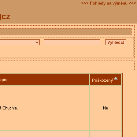
>>> Pohledy na výměnu <<<
)cz
opis
Poškozený
 Chuchle.
Ne