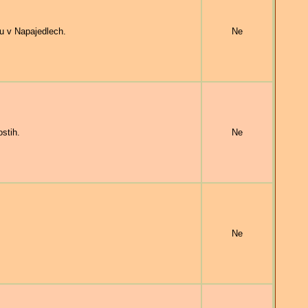
 v Napajedlech.
Ne
stih.
Ne
Ne