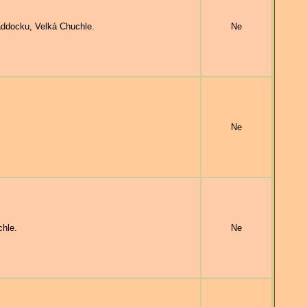
docku, Velká Chuchle.
Ne
Ne
hle.
Ne