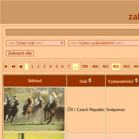
za
1
2
3
4
5
6
7
...
399
400
401
402
403
40
Náhled
Stát
Vydavatelství
ČR / Czech Republic
Svépomoc