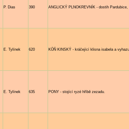
P. Dias
390
ANGLICKÝ PLNOKREVNÍK - dostih Pardubice, je
E. Tylínek
620
KŮŇ KINSKÝ - kráčející klisna isabela a vyhazuj
E. Tylínek
635
PONY - stojící ryzé hříbě zezadu.