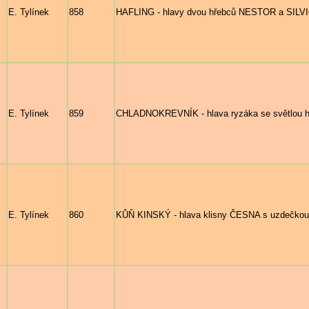
E. Tylínek
858
HAFLING - hlavy dvou hřebců NESTOR a SILVI
E. Tylínek
859
CHLADNOKREVNÍK - hlava ryzáka se světlou hř
E. Tylínek
860
KŮŇ KINSKÝ - hlava klisny ČESNA s uzdečkou z