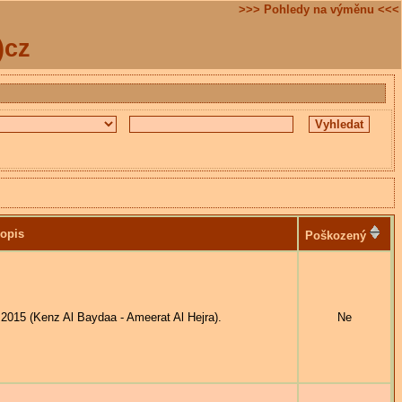
>>> Pohledy na výměnu <<<
)cz
opis
Poškozený
15 (Kenz Al Baydaa - Ameerat Al Hejra).
Ne