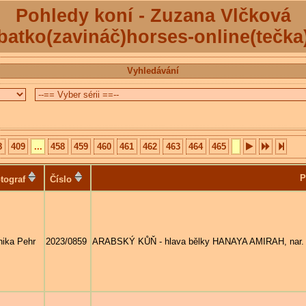
Pohledy koní - Zuzana Vlčková
batko(zavináč)horses-online(tečka
Vyhledávání
8
409
...
458
459
460
461
462
463
464
465
P
tograf
Číslo
ika Pehr
2023/0859
ARABSKÝ KŮŇ - hlava bělky HANAYA AMIRAH, nar. 20