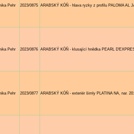
ika Pehr
2023/0875
ARABSKÝ KŮŇ - hlava ryzky z profilu PALOMA AL JAL
ika Pehr
2023/0876
ARABSKÝ KŮŇ - klusající hnědka PEARL D'EXPRESS K
ika Pehr
2023/0877
ARABSKÝ KŮŇ - exteriér šimly PLATINA NA, nar. 201