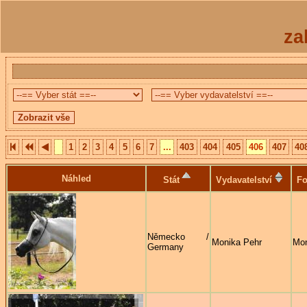
za
1
2
3
4
5
6
7
...
403
404
405
406
407
40
Náhled
Stát
Vydavatelství
Fo
Německo /
Monika Pehr
Mon
Germany