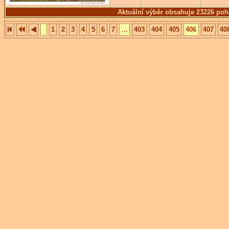
Aktuální výběr obsahuje 23226 poh
1
2
3
4
5
6
7
...
403
404
405
406
407
40