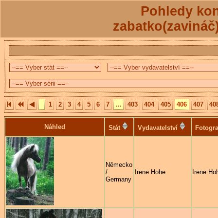
Pohledy kon
zabatko(zavináč
1
2
3
4
5
6
7
...
403
404
405
406
407
40
Náhled
Stát
Vydavatelství
Fotogra
Německo
/
Irene Hohe
Irene Ho
Germany