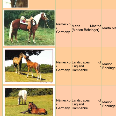
Německo
Marta Mastná
/
Marta M
(Marion Böhringer)
Germany
Německo
Landscapes of
Marion
/
England -
Böhringe
Germany
Hampshire
Německo
Landscapes of
Marion
/
England -
Böhringe
Germany
Hampshire